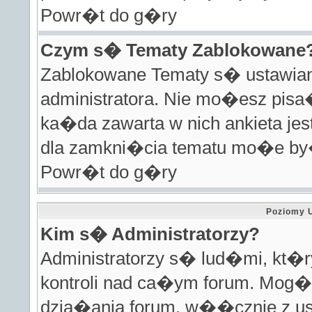
Powr�t do g�ry
Czym s� Tematy Zablokowane
Zablokowane Tematy s� ustawian
administratora. Nie mo�esz pisa
ka�da zawarta w nich ankieta j
dla zamkni�cia tematu mo�e by�
Powr�t do g�ry
Poziomy 
Kim s� Administratorzy?
Administratorzy s� lud�mi, kt�
kontroli nad ca�ym forum. Mog� 
dzia�ania forum, w��cznie z u