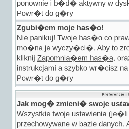
ponownie i b�d� aktywny w dysk
Powr�t do g�ry
Zgubi�em moje has�o!
Nie panikuj! Twoje has�o co pra
mo�na je wyczy�ci�. Aby to zro
kliknij
Zapomnia�em has�a
, or
instrukcjami a szybko wr�cisz na
Powr�t do g�ry
Preferencje 
Jak mog� zmieni� swoje usta
Wszystkie twoje ustawienia (je�l
przechowywane w bazie danych. A