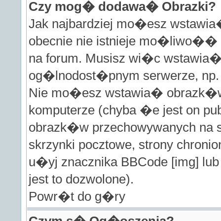
Czy mog� dodawa� Obrazki?
Jak najbardziej mo�esz wstawia
obecnie nie istnieje mo�liwo�
na forum. Musisz wi�c wstawia� 
og�lnodost�pnym serwerze, np. ht
Nie mo�esz wstawia� obrazk�w
komputerze (chyba �e jest on pu
obrazk�w przechowywanych na st
skrzynki pocztowe, strony chron
u�yj znacznika BBCode [img] lub
jest to dozwolone).
Powr�t do g�ry