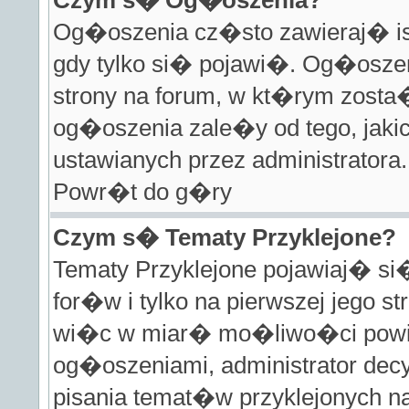
Czym s� Og�oszenia?
Og�oszenia cz�sto zawieraj� ist
gdy tylko si� pojawi�. Og�osze
strony na forum, w kt�rym zos
og�oszenia zale�y od tego, jak
ustawianych przez administratora.
Powr�t do g�ry
Czym s� Tematy Przyklejone?
Tematy Przyklejone pojawiaj� s
for�w i tylko na pierwszej jego 
wi�c w miar� mo�liwo�ci powin
og�oszeniami, administrator decy
pisania temat�w przyklejonych 