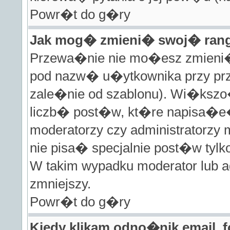
Powr�t do g�ry
Jak mog� zmieni� swoj� ra
Przewa�nie nie mo�esz zmieni� 
pod nazw� u�ytkownika przy prze
zale�nie od szablonu). Wi�ks
liczb� post�w, kt�re napisa�e�
moderatorzy czy administratorz
nie pisa� specjalnie post�w ty
W takim wypadku moderator lub ad
zmniejszy.
Powr�t do g�ry
Kiedy klikam odno�nik email,