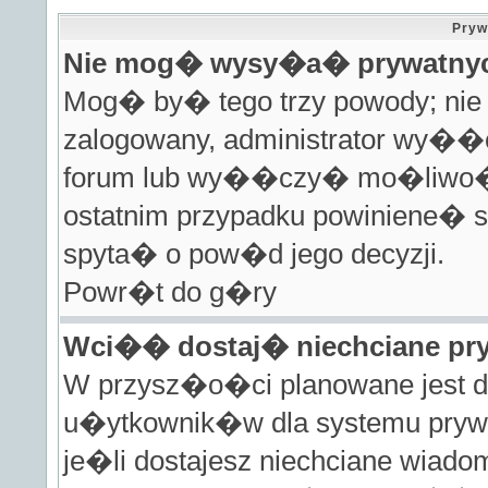
Pryw
Nie mog� wysy�a� prywatny
Mog� by� tego trzy powody; nie j
zalogowany, administrator wy�
forum lub wy��czy� mo�liwo��
ostatnim przypadku powiniene� s
spyta� o pow�d jego decyzji.
Powr�t do g�ry
Wci�� dostaj� niechciane pr
W przysz�o�ci planowane jest do
u�ytkownik�w dla systemu pryw
je�li dostajesz niechciane wiad