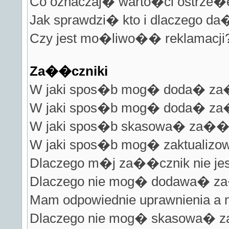
Co oznaczaj� warto�ci ostrze�e
Jak sprawdzi� kto i dlaczego da
Czy jest mo�liwo�� reklamacji
Za��czniki
W jaki spos�b mog� doda� za
W jaki spos�b mog� doda� za��
W jaki spos�b skasowa� za��
W jaki spos�b mog� zaktualizo
Dlaczego m�j za��cznik nie jes
Dlaczego nie mog� dodawa� 
Mam odpowiednie uprawnienia a
Dlaczego nie mog� skasowa�