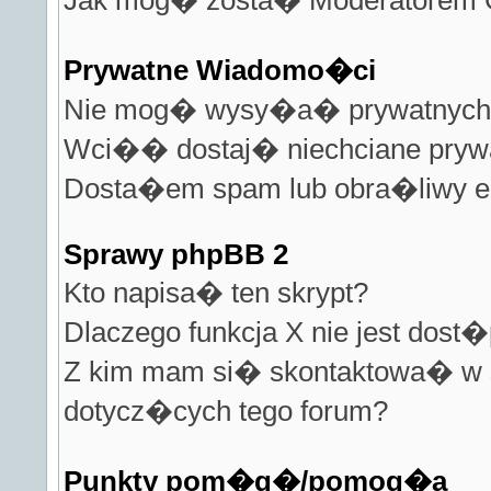
Jak mog� zosta� Moderatorem 
Prywatne Wiadomo�ci
Nie mog� wysy�a� prywatnych
Wci�� dostaj� niechciane pryw
Dosta�em spam lub obra�liwy em
Sprawy phpBB 2
Kto napisa� ten skrypt?
Dlaczego funkcja X nie jest dost
Z kim mam si� skontaktowa� w
dotycz�cych tego forum?
Punkty pom�g�/pomog�a