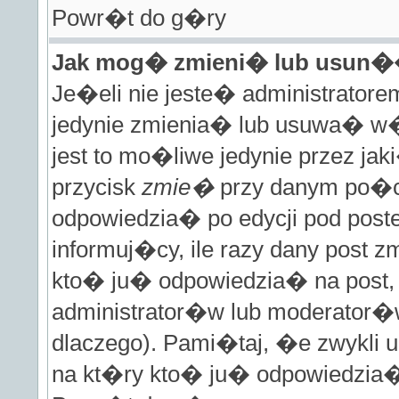
Powr�t do g�ry
Jak mog� zmieni� lub usun�
Je�eli nie jeste� administrato
jedynie zmienia� lub usuwa� w�
jest to mo�liwe jedynie przez jaki
przycisk
zmie�
przy danym po�ci
odpowiedzia� po edycji pod poste
informuj�cy, ile razy dany post z
kto� ju� odpowiedzia� na post, 
administrator�w lub moderator�w
dlaczego). Pami�taj, �e zwykli
na kt�ry kto� ju� odpowiedzia