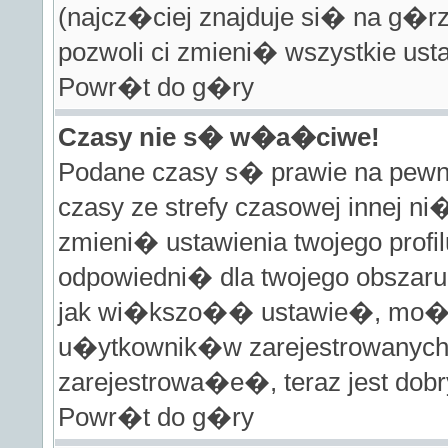
(najcz�ciej znajduje si� na g�rz
pozwoli ci zmieni� wszystkie ust
Powr�t do g�ry
Czasy nie s� w�a�ciwe!
Podane czasy s� prawie na pew
czasy ze strefy czasowej innej ni
zmieni� ustawienia twojego prof
odpowiedni� dla twojego obszaru
jak wi�kszo�� ustawie�, mo�e
u�ytkownik�w zarejestrowanych.
zarejestrowa�e�, teraz jest dob
Powr�t do g�ry