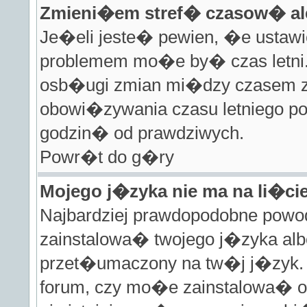
Zmieni�em stref� czasow� al
Je�eli jeste� pewien, �e ustawi
problemem mo�e by� czas letni. 
osb�ugi zmian mi�dzy czasem zi
obowi�zywania czasu letniego 
godzin� od prawdziwych.
Powr�t do g�ry
Mojego j�zyka nie ma na li�cie
Najbardziej prawdopodobne powod
zainstalowa� twojego j�zyka alb
przet�umaczony na tw�j j�zyk. 
forum, czy mo�e zainstalowa� o