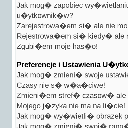
Jak mog� zapobiec wy�wietlaniu 
u�ytkownik�w?
Zarejestrowa�em si� ale nie m
Rejestrowa�em si� kiedy� ale
Zgubi�em moje has�o!
Preferencje i Ustawienia U�y
Jak mog� zmieni� swoje ustawi
Czasy nie s� w�a�ciwe!
Zmieni�em stref� czasow� ale 
Mojego j�zyka nie ma na li�cie!
Jak mog� wy�wietli� obrazek 
Jak mog� zmieni� swoj� rang