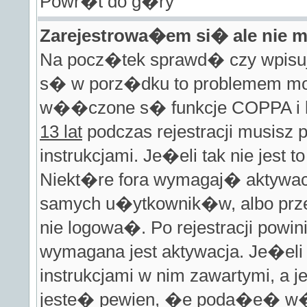
Powr�t do g�ry
Zarejestrowa�em si� ale nie
Na pocz�tek sprawd� czy wpisuje
s� w porz�dku to problemem mo
w��czone s� funkcje COPPA i
13 lat
podczas rejestracji musisz
instrukcjami. Je�eli tak nie jest
Niekt�re fora wymagaj� aktywacj
samych u�ytkownik�w, albo prze
nie logowa�. Po rejestracji po
wymagana jest aktywacja. Je�el
instrukcjami w nim zawartymi, a 
jeste� pewien, �e poda�e� w