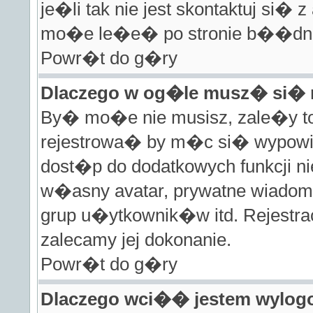
je�li tak nie jest skontaktuj si�
mo�e le�e� po stronie b��dnej 
Powr�t do g�ry
Dlaczego w og�le musz� si� 
By� mo�e nie musisz, zale�y to 
rejestrowa� by m�c si� wypowie
dost�p do dodatkowych funkcji ni
w�asny avatar, prywatne wiadom
grup u�ytkownik�w itd. Rejestra
zalecamy jej dokonanie.
Powr�t do g�ry
Dlaczego wci�� jestem wylo