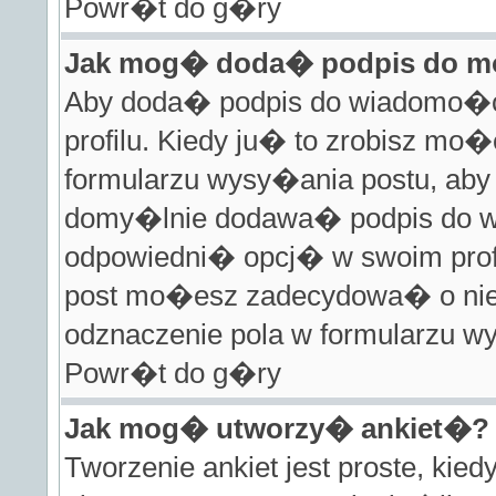
Powr�t do g�ry
Jak mog� doda� podpis do m
Aby doda� podpis do wiadomo�c
profilu. Kiedy ju� to zrobisz m
formularzu wysy�ania postu, ab
domy�lnie dodawa� podpis do w
odpowiedni� opcj� w swoim prof
post mo�esz zadecydowa� o nie 
odznaczenie pola w formularzu w
Powr�t do g�ry
Jak mog� utworzy� ankiet�?
Tworzenie ankiet jest proste, kie