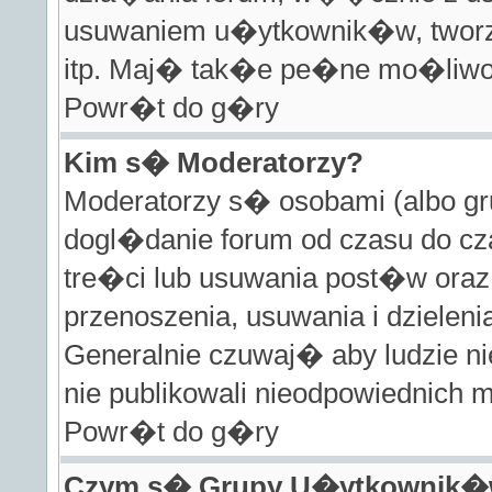
usuwaniem u�ytkownik�w, tworz
itp. Maj� tak�e pe�ne mo�liwo�
Powr�t do g�ry
Kim s� Moderatorzy?
Moderatorzy s� osobami (albo gr
dogl�danie forum od czasu do 
tre�ci lub usuwania post�w oraz
przenoszenia, usuwania i dziele
Generalnie czuwaj� aby ludzie ni
nie publikowali nieodpowiednich 
Powr�t do g�ry
Czym s� Grupy U�ytkownik