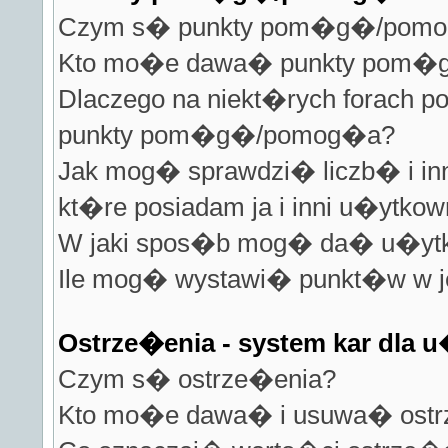
Czym s� punkty pom�g�/pom
Kto mo�e dawa� punkty pom
Dlaczego na niekt�rych forach 
punkty pom�g�/pomog�a?
Jak mog� sprawdzi� liczb� i inn
kt�re posiadam ja i inni u�ytkow
W jaki spos�b mog� da� u�yt
Ile mog� wystawi� punkt�w w j
Ostrze�enia - system kar dla
Czym s� ostrze�enia?
Kto mo�e dawa� i usuwa� ostr