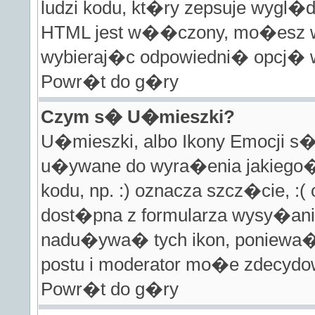
ludzi kodu, kt�ry zepsuje wygl�d
HTML jest w��czony, mo�esz 
wybieraj�c odpowiedni� opcj� w
Powr�t do g�ry
Czym s� U�mieszki?
U�mieszki, albo Ikony Emocji 
u�ywane do wyra�enia jakiego� 
kodu, np. :) oznacza szcz�cie, :(
dost�pna z formularza wysy�ania
nadu�ywa� tych ikon, poniew
postu i moderator mo�e zdecydo
Powr�t do g�ry