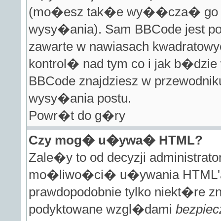
(mo�esz tak�e wy��cza� go dl
wysy�ania). Sam BBCode jest po
zawarte w nawiasach kwadratowych 
kontrol� nad tym co i jak b�dzie
BBCode znajdziesz w przewodniku
wysy�ania postu.
Powr�t do g�ry
Czy mog� u�ywa� HTML?
Zale�y to od decyzji administra
mo�liwo�ci� u�ywania HTML'a
prawdopodobnie tylko niekt�re z
podyktowane wzgl�dami
bezpie