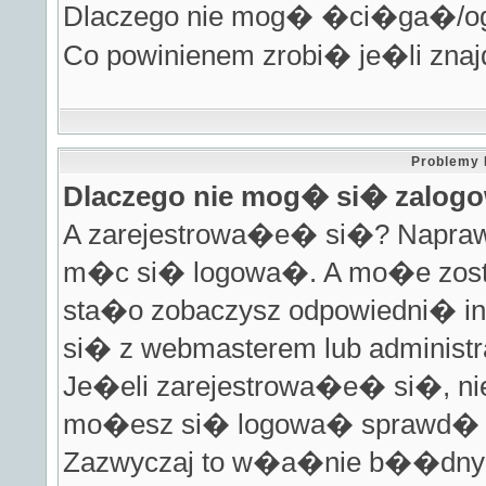
Dlaczego nie mog� �ci�ga�/
Co powinienem zrobi� je�li zna
Problemy 
Dlaczego nie mog� si� zalo
A zarejestrowa�e� si�? Napraw
m�c si� logowa�. A mo�e zosta
sta�o zobaczysz odpowiedni� in
si� z webmasterem lub administ
Je�eli zarejestrowa�e� si�, nie
mo�esz si� logowa� sprawd� p
Zazwyczaj to w�a�nie b��dny l