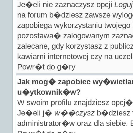
Je�eli nie zaznaczysz opcji
Loguj
na forum b�dziesz zawsze wylog
zapobiega wykorzystaniu twojego 
pozostawa� zalogowanym zaznac
zalecane, gdy korzystasz z public
kawiarni internetowej czy na uczel
Powr�t do g�ry
Jak mog� zapobiec wy�wietlan
u�ytkownik�w?
W swoim profilu znajdziesz opcj
Je�eli j�
w��czysz
b�dziesz w
administrator�w oraz dla siebie.