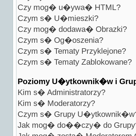
Czy mog� u�ywa� HTML?
Czym s� U�mieszki?
Czy mog� dodawa� Obrazki?
Czym s� Og�oszenia?
Czym s� Tematy Przyklejone?
Czym s� Tematy Zablokowane?
Poziomy U�ytkownik�w i Gru
Kim s� Administratorzy?
Kim s� Moderatorzy?
Czym s� Grupy U�ytkownik�w
Jak mog� do��czy� do Grupy