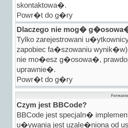
skontaktowa�.
Powr�t do g�ry
Dlaczego nie mog� g�osowa�
Tylko zarejestrowani u�ytkown
zapobiec fa�szowaniu wynik�w).
nie mo�esz g�osowa�, prawdopo
uprawnie�.
Powr�t do g�ry
Formato
Czym jest BBCode?
BBCode jest specjaln� impleme
u�ywania jest uzale�niona od us