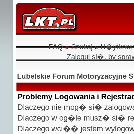
FAQ
»
Szukaj
»
U�ytkown
Zaloguj si�, by sp
Lubelskie Forum Motoryzacyjne
Problemy Logowania i Rejestrac
Dlaczego nie mog� si� zalogo
Dlaczego w og�le musz� si� r
Dlaczego wci�� jestem wylogo