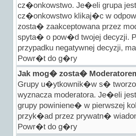
cz�onkowstwo. Je�eli grupa jes
cz�onkowstwo klikaj�c w odpowi
zosta� zaakceptowana przez mod
spyta� o pow�d twojej decyzji.
przypadku negatywnej decyzji, m
Powr�t do g�ry
Jak mog� zosta� Moderatore
Grupy u�ytkownik�w s� tworzone 
wyznacza moderatora. Je�eli jes
grupy powiniene� w pierwszej ko
przyk�ad przez prywatn� wia
Powr�t do g�ry