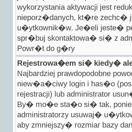
wykorzystania aktywacji jest red
nieporz�danych, kt�re zechc�
u�ytkownik�w. Je�eli jeste� 
spr�buj skontaktowa� si� z admi
Powr�t do g�ry
Rejestrowa�em si� kiedy� al
Najbardziej prawdopodobne powo
niew�a�ciwy login i has�o (pos
rejestracji) lub administrator u
By� mo�e sta�o si� tak, poni
administratorzy usuwaj� u�ytkow
aby zmniejszy� rozmiar bazy da