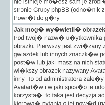
nie istnieje mo�esz sam je zrobi
stronie Grupy phpBB (odno�nik zn
Powr�t do g�ry
Jak mog� wy�wietli� obraze
Pod twoj� nazw� u�ytkownika 
obrazki. Pierwszy jest zwi�zany
gwiazdek lub innych znaczk�w 
post�w lub jaki masz na nich s
wi�kszy obrazek nazywany Avata
inny. To od administratora zale�
Avatart�w i w jaki spos�b je ud
korzysta�, to taka jest decyzja a
kierowa� pytania o jej pow�d (na