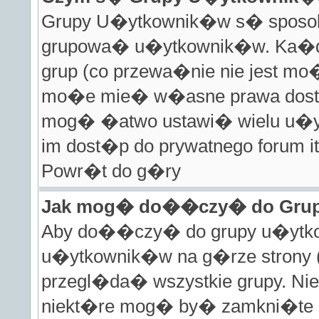
Grupy U�ytkownik�w s� sposobe
grupowa� u�ytkownik�w. Ka�d
grup (co przewa�nie nie jest mo�
mo�e mie� w�asne prawa dost�
mog� �atwo ustawi� wielu u�y
im dost�p do prywatnego forum it
Powr�t do g�ry
Jak mog� do��czy� do Gru
Aby do��czy� do grupy u�ytkow
u�ytkownik�w na g�rze strony (
przegl�da� wszystkie grupy. Ni
niekt�re mog� by� zamkni�te 