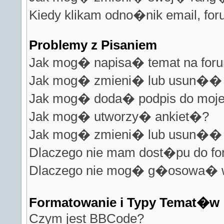
Kiedy klikam odno�nik email, fo
Problemy z Pisaniem
Jak mog� napisa� temat na for
Jak mog� zmieni� lub usun�� 
Jak mog� doda� podpis do moje
Jak mog� utworzy� ankiet�?
Jak mog� zmieni� lub usun�� 
Dlaczego nie mam dost�pu do f
Dlaczego nie mog� g�osowa� w
Formatowanie i Typy Temat�w
Czym jest BBCode?