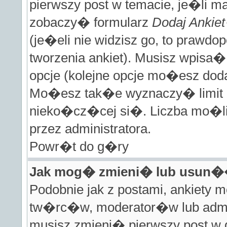
pierwszy post w temacie, je�li m
zobaczy� formularz
Dodaj Ankie
(je�eli nie widzisz go, to prawd
tworzenia ankiet). Musisz wpisa�
opcje (kolejne opcje mo�esz do
Mo�esz tak�e wyznaczy� limit cz
nieko�cz�cej si�. Liczba mo�liw
przez administratora.
Powr�t do g�ry
Jak mog� zmieni� lub usun�
Podobnie jak z postami, ankiety 
tw�rc�w, moderator�w lub admi
musisz zmieni� pierwszy post w