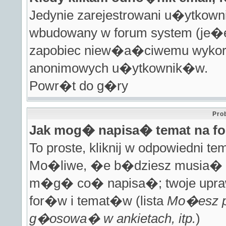
Jedynie zarejestrowani u�ytko
wbudowany w forum system (je�e
zapobiec niew�a�ciwemu wykorz
anonimowych u�ytkownik�w.
Powr�t do g�ry
Pro
Jak mog� napisa� temat na f
To proste, kliknij w odpowiedni 
Mo�liwe, �e b�dziesz musia� 
m�g� co� napisa�; twoje uprawn
for�w i temat�w (lista
Mo�esz p
g�osowa� w ankietach, itp.
)