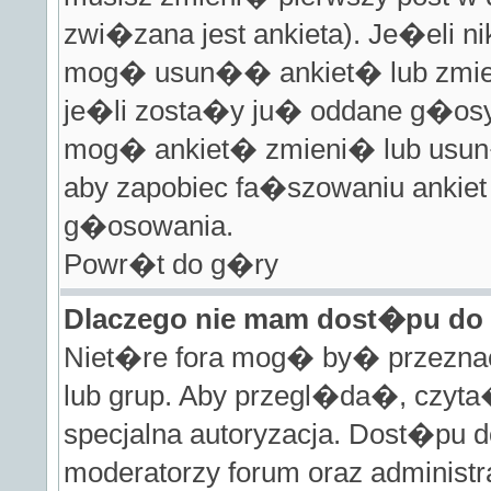
zwi�zana jest ankieta). Je�eli 
mog� usun�� ankiet� lub zmien
je�li zosta�y ju� oddane g�osy t
mog� ankiet� zmieni� lub usun
aby zapobiec fa�szowaniu ankie
g�osowania.
Powr�t do g�ry
Dlaczego nie mam dost�pu do
Niet�re fora mog� by� przezna
lub grup. Aby przegl�da�, czyt
specjalna autoryzacja. Dost�pu 
moderatorzy forum oraz administr