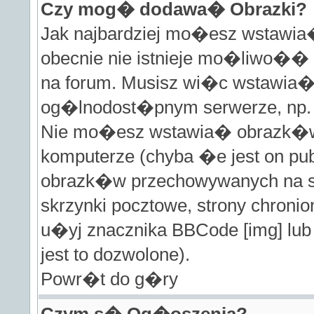
Czy mog� dodawa� Obrazki?
Jak najbardziej mo�esz wstawia
obecnie nie istnieje mo�liwo�
na forum. Musisz wi�c wstawia� 
og�lnodost�pnym serwerze, np. ht
Nie mo�esz wstawia� obrazk�w
komputerze (chyba �e jest on pu
obrazk�w przechowywanych na st
skrzynki pocztowe, strony chron
u�yj znacznika BBCode [img] lub
jest to dozwolone).
Powr�t do g�ry