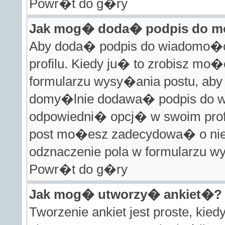
Powr�t do g�ry
Jak mog� doda� podpis do m
Aby doda� podpis do wiadomo�c
profilu. Kiedy ju� to zrobisz m
formularzu wysy�ania postu, ab
domy�lnie dodawa� podpis do w
odpowiedni� opcj� w swoim prof
post mo�esz zadecydowa� o nie 
odznaczenie pola w formularzu w
Powr�t do g�ry
Jak mog� utworzy� ankiet�?
Tworzenie ankiet jest proste, kie