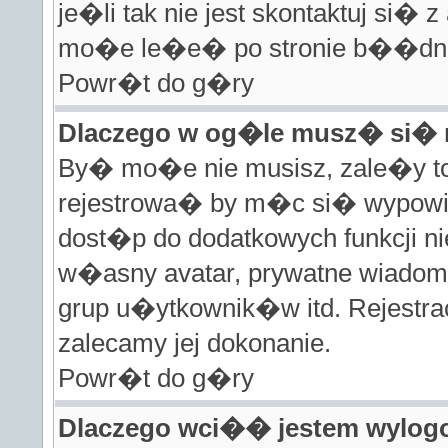
je�li tak nie jest skontaktuj si�
mo�e le�e� po stronie b��dnej 
Powr�t do g�ry
Dlaczego w og�le musz� si� 
By� mo�e nie musisz, zale�y to 
rejestrowa� by m�c si� wypowie
dost�p do dodatkowych funkcji ni
w�asny avatar, prywatne wiadom
grup u�ytkownik�w itd. Rejestra
zalecamy jej dokonanie.
Powr�t do g�ry
Dlaczego wci�� jestem wylo