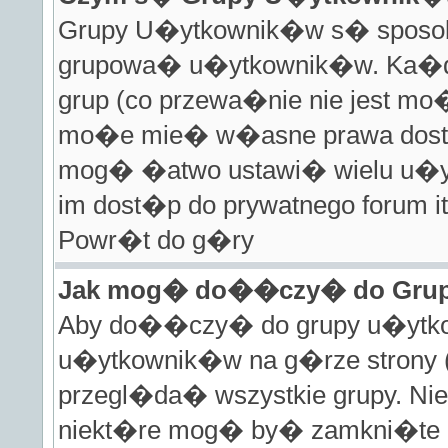
Grupy U�ytkownik�w s� sposobe
grupowa� u�ytkownik�w. Ka�d
grup (co przewa�nie nie jest mo�
mo�e mie� w�asne prawa dost�
mog� �atwo ustawi� wielu u�y
im dost�p do prywatnego forum it
Powr�t do g�ry
Jak mog� do��czy� do Gru
Aby do��czy� do grupy u�ytkow
u�ytkownik�w na g�rze strony (
przegl�da� wszystkie grupy. Ni
niekt�re mog� by� zamkni�te 