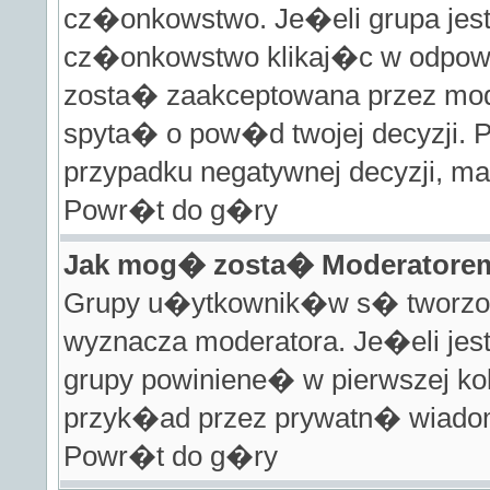
cz�onkowstwo. Je�eli grupa jes
cz�onkowstwo klikaj�c w odpowi
zosta� zaakceptowana przez mod
spyta� o pow�d twojej decyzji.
przypadku negatywnej decyzji, m
Powr�t do g�ry
Jak mog� zosta� Moderatore
Grupy u�ytkownik�w s� tworzone 
wyznacza moderatora. Je�eli jes
grupy powiniene� w pierwszej ko
przyk�ad przez prywatn� wia
Powr�t do g�ry