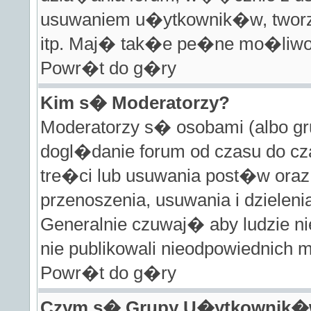
usuwaniem u�ytkownik�w, tworz
itp. Maj� tak�e pe�ne mo�liwo�
Powr�t do g�ry
Kim s� Moderatorzy?
Moderatorzy s� osobami (albo gr
dogl�danie forum od czasu do 
tre�ci lub usuwania post�w oraz
przenoszenia, usuwania i dziele
Generalnie czuwaj� aby ludzie ni
nie publikowali nieodpowiednich 
Powr�t do g�ry
Czym s� Grupy U�ytkownik