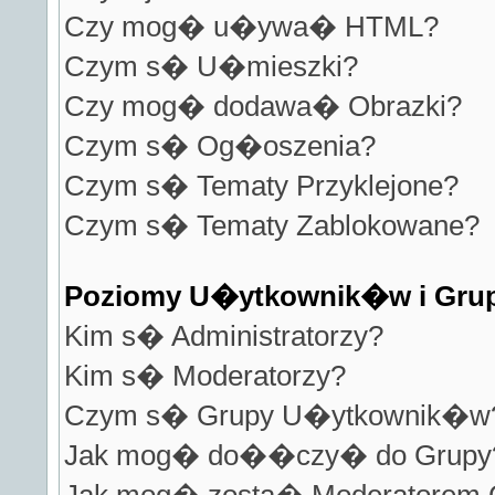
Czy mog� u�ywa� HTML?
Czym s� U�mieszki?
Czy mog� dodawa� Obrazki?
Czym s� Og�oszenia?
Czym s� Tematy Przyklejone?
Czym s� Tematy Zablokowane?
Poziomy U�ytkownik�w i Gru
Kim s� Administratorzy?
Kim s� Moderatorzy?
Czym s� Grupy U�ytkownik�w
Jak mog� do��czy� do Grupy