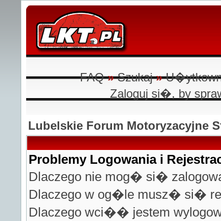
FAQ
»
Szukaj
»
U�ytkown
Zaloguj si�, by sp
Lubelskie Forum Motoryzacyjne
Problemy Logowania i Rejestrac
Dlaczego nie mog� si� zalogo
Dlaczego w og�le musz� si� r
Dlaczego wci�� jestem wylogo