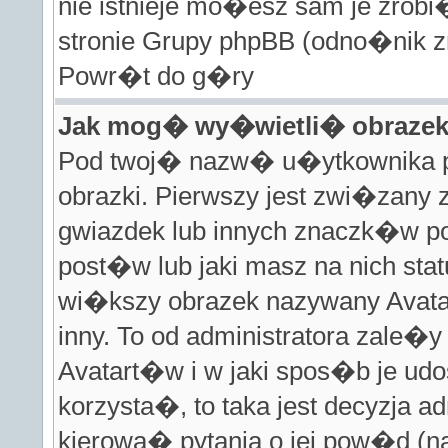
nie istnieje mo�esz sam je zrobi
stronie Grupy phpBB (odno�nik zn
Powr�t do g�ry
Jak mog� wy�wietli� obraze
Pod twoj� nazw� u�ytkownika 
obrazki. Pierwszy jest zwi�zany
gwiazdek lub innych znaczk�w 
post�w lub jaki masz na nich s
wi�kszy obrazek nazywany Avata
inny. To od administratora zale�
Avatart�w i w jaki spos�b je ud
korzysta�, to taka jest decyzja a
kierowa� pytania o jej pow�d (na