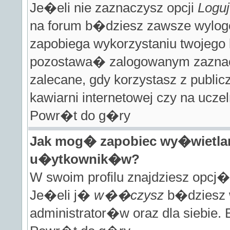
Je�eli nie zaznaczysz opcji
Loguj
na forum b�dziesz zawsze wylog
zapobiega wykorzystaniu twojego 
pozostawa� zalogowanym zaznac
zalecane, gdy korzystasz z public
kawiarni internetowej czy na uczel
Powr�t do g�ry
Jak mog� zapobiec wy�wietlan
u�ytkownik�w?
W swoim profilu znajdziesz opcj
Je�eli j�
w��czysz
b�dziesz w
administrator�w oraz dla siebie.