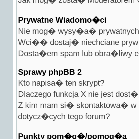
Jak mog� zosta� Moderatorem 
Prywatne Wiadomo�ci
Nie mog� wysy�a� prywatnych
Wci�� dostaj� niechciane pryw
Dosta�em spam lub obra�liwy em
Sprawy phpBB 2
Kto napisa� ten skrypt?
Dlaczego funkcja X nie jest dost
Z kim mam si� skontaktowa� w
dotycz�cych tego forum?
Punkty pom�g�/pomog�a