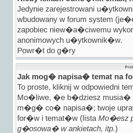
Jedynie zarejestrowani u�ytko
wbudowany w forum system (je�e
zapobiec niew�a�ciwemu wykorz
anonimowych u�ytkownik�w.
Powr�t do g�ry
Pro
Jak mog� napisa� temat na f
To proste, kliknij w odpowiedni 
Mo�liwe, �e b�dziesz musia� 
m�g� co� napisa�; twoje uprawn
for�w i temat�w (lista
Mo�esz p
g�osowa� w ankietach, itp.
)