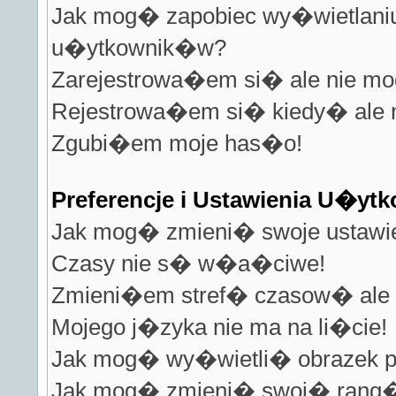
Jak mog� zapobiec wy�wietlaniu 
u�ytkownik�w?
Zarejestrowa�em si� ale nie m
Rejestrowa�em si� kiedy� ale
Zgubi�em moje has�o!
Preferencje i Ustawienia U�y
Jak mog� zmieni� swoje ustawi
Czasy nie s� w�a�ciwe!
Zmieni�em stref� czasow� ale 
Mojego j�zyka nie ma na li�cie!
Jak mog� wy�wietli� obrazek 
Jak mog� zmieni� swoj� rang