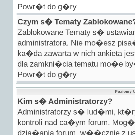
Powr�t do g�ry
Czym s� Tematy Zablokowane
Zablokowane Tematy s� ustawian
administratora. Nie mo�esz pisa
ka�da zawarta w nich ankieta j
dla zamkni�cia tematu mo�e by�
Powr�t do g�ry
Poziomy 
Kim s� Administratorzy?
Administratorzy s� lud�mi, kt�
kontroli nad ca�ym forum. Mog� 
dzia�ania forum, w��cznie z u