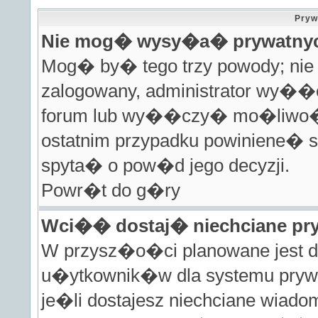
Pryw
Nie mog� wysy�a� prywatny
Mog� by� tego trzy powody; nie j
zalogowany, administrator wy�
forum lub wy��czy� mo�liwo��
ostatnim przypadku powiniene� s
spyta� o pow�d jego decyzji.
Powr�t do g�ry
Wci�� dostaj� niechciane pr
W przysz�o�ci planowane jest do
u�ytkownik�w dla systemu pryw
je�li dostajesz niechciane wiad