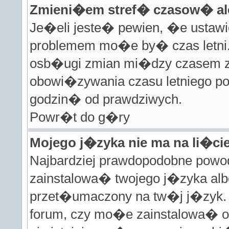
Zmieni�em stref� czasow� al
Je�eli jeste� pewien, �e ustawi
problemem mo�e by� czas letni. 
osb�ugi zmian mi�dzy czasem zi
obowi�zywania czasu letniego 
godzin� od prawdziwych.
Powr�t do g�ry
Mojego j�zyka nie ma na li�cie
Najbardziej prawdopodobne powod
zainstalowa� twojego j�zyka alb
przet�umaczony na tw�j j�zyk. 
forum, czy mo�e zainstalowa� o