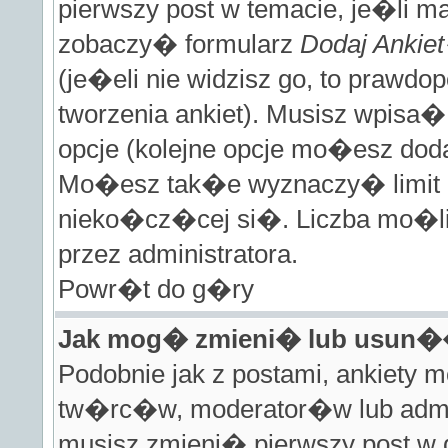
pierwszy post w temacie, je�li m
zobaczy� formularz
Dodaj Ankie
(je�eli nie widzisz go, to prawd
tworzenia ankiet). Musisz wpisa�
opcje (kolejne opcje mo�esz do
Mo�esz tak�e wyznaczy� limit cz
nieko�cz�cej si�. Liczba mo�liw
przez administratora.
Powr�t do g�ry
Jak mog� zmieni� lub usun�
Podobnie jak z postami, ankiety 
tw�rc�w, moderator�w lub admi
musisz zmieni� pierwszy post w