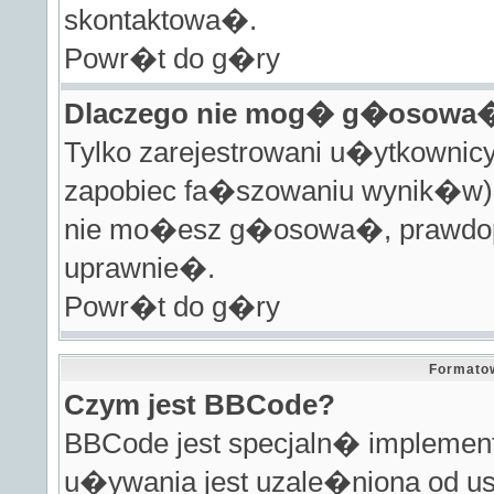
skontaktowa�.
Powr�t do g�ry
Dlaczego nie mog� g�osowa�
Tylko zarejestrowani u�ytkown
zapobiec fa�szowaniu wynik�w).
nie mo�esz g�osowa�, prawdopo
uprawnie�.
Powr�t do g�ry
Formato
Czym jest BBCode?
BBCode jest specjaln� impleme
u�ywania jest uzale�niona od us