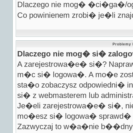
Dlaczego nie mog� �ci�ga�/
Co powinienem zrobi� je�li zna
Problemy 
Dlaczego nie mog� si� zalo
A zarejestrowa�e� si�? Napraw
m�c si� logowa�. A mo�e zosta
sta�o zobaczysz odpowiedni� in
si� z webmasterem lub administ
Je�eli zarejestrowa�e� si�, nie
mo�esz si� logowa� sprawd� p
Zazwyczaj to w�a�nie b��dny l