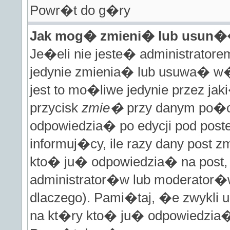
Powr�t do g�ry
Jak mog� zmieni� lub usun�
Je�eli nie jeste� administrato
jedynie zmienia� lub usuwa� w�
jest to mo�liwe jedynie przez jaki
przycisk
zmie�
przy danym po�ci
odpowiedzia� po edycji pod poste
informuj�cy, ile razy dany post z
kto� ju� odpowiedzia� na post, 
administrator�w lub moderator�w
dlaczego). Pami�taj, �e zwykli
na kt�ry kto� ju� odpowiedzia