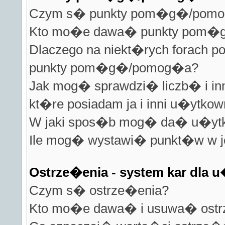
Czym s� punkty pom�g�/pom
Kto mo�e dawa� punkty pom
Dlaczego na niekt�rych forach 
punkty pom�g�/pomog�a?
Jak mog� sprawdzi� liczb� i inn
kt�re posiadam ja i inni u�ytkow
W jaki spos�b mog� da� u�yt
Ile mog� wystawi� punkt�w w j
Ostrze�enia - system kar dla
Czym s� ostrze�enia?
Kto mo�e dawa� i usuwa� ostr