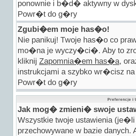
ponownie i b�d� aktywny w dysk
Powr�t do g�ry
Zgubi�em moje has�o!
Nie panikuj! Twoje has�o co pra
mo�na je wyczy�ci�. Aby to zro
kliknij
Zapomnia�em has�a
, or
instrukcjami a szybko wr�cisz na
Powr�t do g�ry
Preferencje 
Jak mog� zmieni� swoje usta
Wszystkie twoje ustawienia (je�l
przechowywane w bazie danych. A