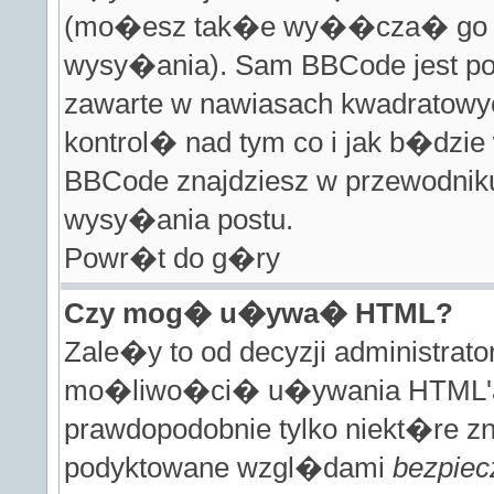
(mo�esz tak�e wy��cza� go dl
wysy�ania). Sam BBCode jest po
zawarte w nawiasach kwadratowych 
kontrol� nad tym co i jak b�dzie
BBCode znajdziesz w przewodniku
wysy�ania postu.
Powr�t do g�ry
Czy mog� u�ywa� HTML?
Zale�y to od decyzji administra
mo�liwo�ci� u�ywania HTML'a
prawdopodobnie tylko niekt�re z
podyktowane wzgl�dami
bezpie