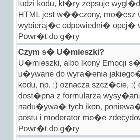
ludzi kodu, kt�ry zepsuje wygl�d
HTML jest w��czony, mo�esz 
wybieraj�c odpowiedni� opcj� w
Powr�t do g�ry
Czym s� U�mieszki?
U�mieszki, albo Ikony Emocji 
u�ywane do wyra�enia jakiego� 
kodu, np. :) oznacza szcz�cie, :(
dost�pna z formularza wysy�ania
nadu�ywa� tych ikon, poniew
postu i moderator mo�e zdecydo
Powr�t do g�ry