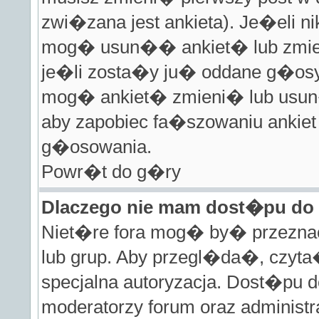
zwi�zana jest ankieta). Je�eli 
mog� usun�� ankiet� lub zmien
je�li zosta�y ju� oddane g�osy t
mog� ankiet� zmieni� lub usun
aby zapobiec fa�szowaniu ankie
g�osowania.
Powr�t do g�ry
Dlaczego nie mam dost�pu do
Niet�re fora mog� by� przezna
lub grup. Aby przegl�da�, czyt
specjalna autoryzacja. Dost�pu 
moderatorzy forum oraz administr