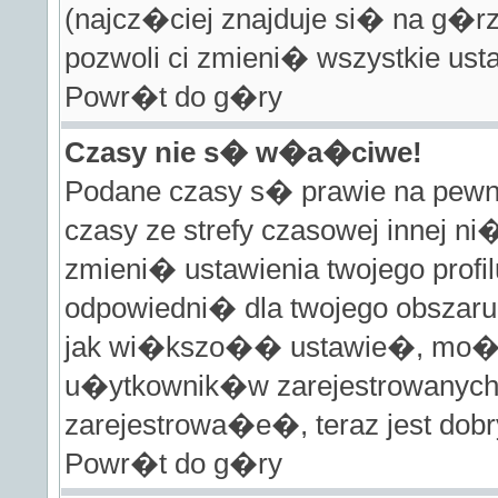
(najcz�ciej znajduje si� na g�rz
pozwoli ci zmieni� wszystkie ust
Powr�t do g�ry
Czasy nie s� w�a�ciwe!
Podane czasy s� prawie na pew
czasy ze strefy czasowej innej ni
zmieni� ustawienia twojego prof
odpowiedni� dla twojego obszaru
jak wi�kszo�� ustawie�, mo�e
u�ytkownik�w zarejestrowanych.
zarejestrowa�e�, teraz jest dob
Powr�t do g�ry