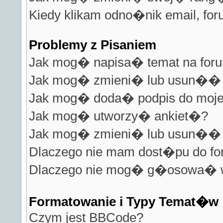
Kiedy klikam odno�nik email, fo
Problemy z Pisaniem
Jak mog� napisa� temat na for
Jak mog� zmieni� lub usun�� 
Jak mog� doda� podpis do moje
Jak mog� utworzy� ankiet�?
Jak mog� zmieni� lub usun�� 
Dlaczego nie mam dost�pu do f
Dlaczego nie mog� g�osowa� w
Formatowanie i Typy Temat�w
Czym jest BBCode?