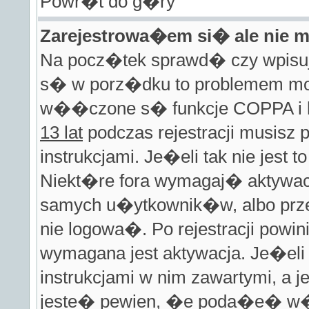
Powr�t do g�ry
Zarejestrowa�em si� ale nie
Na pocz�tek sprawd� czy wpisuje
s� w porz�dku to problemem mo
w��czone s� funkcje COPPA i
13 lat
podczas rejestracji musisz
instrukcjami. Je�eli tak nie jest
Niekt�re fora wymagaj� aktywacj
samych u�ytkownik�w, albo prze
nie logowa�. Po rejestracji po
wymagana jest aktywacja. Je�el
instrukcjami w nim zawartymi, a 
jeste� pewien, �e poda�e� w