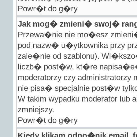
Powr�t do g�ry
Jak mog� zmieni� swoj� ra
Przewa�nie nie mo�esz zmieni� 
pod nazw� u�ytkownika przy prze
zale�nie od szablonu). Wi�ks
liczb� post�w, kt�re napisa�e�
moderatorzy czy administratorz
nie pisa� specjalnie post�w ty
W takim wypadku moderator lub ad
zmniejszy.
Powr�t do g�ry
Kiedy klikam odno�nik email,