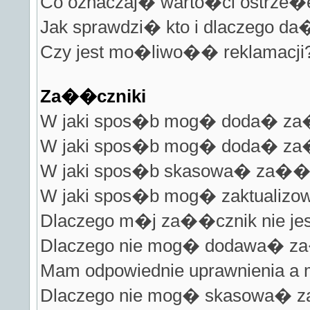
Co oznaczaj� warto�ci ostrze�e
Jak sprawdzi� kto i dlaczego da
Czy jest mo�liwo�� reklamacji
Za��czniki
W jaki spos�b mog� doda� za
W jaki spos�b mog� doda� za��
W jaki spos�b skasowa� za��
W jaki spos�b mog� zaktualizo
Dlaczego m�j za��cznik nie jes
Dlaczego nie mog� dodawa� 
Mam odpowiednie uprawnienia a
Dlaczego nie mog� skasowa�