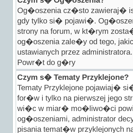
Czym s� Og�oszenia?
Og�oszenia cz�sto zawieraj� ist
gdy tylko si� pojawi�. Og�osze
strony na forum, w kt�rym zos
og�oszenia zale�y od tego, jak
ustawianych przez administratora.
Powr�t do g�ry
Czym s� Tematy Przyklejone?
Tematy Przyklejone pojawiaj� s
for�w i tylko na pierwszej jego 
wi�c w miar� mo�liwo�ci powin
og�oszeniami, administrator decy
pisania temat�w przyklejonych 