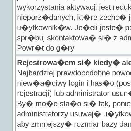
wykorzystania aktywacji jest red
nieporz�danych, kt�re zechc�
u�ytkownik�w. Je�eli jeste� 
spr�buj skontaktowa� si� z admi
Powr�t do g�ry
Rejestrowa�em si� kiedy� al
Najbardziej prawdopodobne powo
niew�a�ciwy login i has�o (pos
rejestracji) lub administrator u
By� mo�e sta�o si� tak, poni
administratorzy usuwaj� u�ytkow
aby zmniejszy� rozmiar bazy da