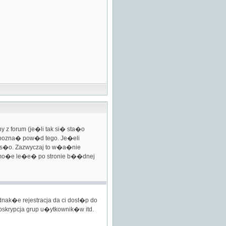
 forum (je�li tak si� sta�o
y pozna� pow�d tego. Je�eli
as�o. Zazwyczaj to w�a�nie
em mo�e le�e� po stronie b��dnej
nak�e rejestracja da ci dost�p do
bskrypcja grup u�ytkownik�w itd.