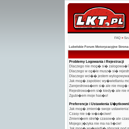
FAQ
»
Szu
Lubelskie Forum Motoryzacyjne Stro
Problemy Logowania i Rejestracji
Dlaczego nie mog� si� zalogowa�
Dlaczego w og�le musz� si� rejes
Dlaczego wci�� jestem wylogowyw
Jak mog� zapobiec wy�wietlaniu mo
Zarejestrowa�em si� ale nie mog�
Rejestrowa�em si� kiedy� ale nie
Zgubi�em moje has�o!
Preferencje i Ustawienia U�ytkow
Jak mog� zmieni� swoje ustawienia
Czasy nie s� w�a�ciwe!
Zmieni�em stref� czasow� ale czas
Mojego j�zyka nie ma na li�cie!
Jak mog� wy�wietli� obrazek pod