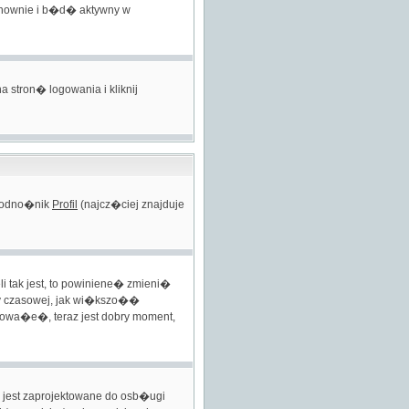
onownie i b�d� aktywny w
stron� logowania i kliknij
w odno�nik
Profil
(najcz�ciej znajduje
 tak jest, to powiniene� zmieni�
fy czasowej, jak wi�kszo��
owa�e�, teraz jest dobry moment,
 jest zaprojektowane do osb�ugi