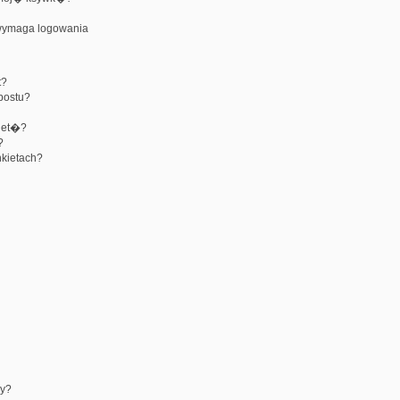
 wymaga logowania
t?
postu?
iet�?
?
kietach?
y?