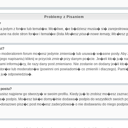
Problemy z Pisaniem
?
mat na jedym z for�w lub temat�w. Mo�liwe, �e b�dziesz musia� si� zarejes
ane na dole stron for�w i temat�w (lista
Mo�esz pisa� nowe tematy, Mo�esz g�
st?
ub moderatorem forum mo�esz jedynie zmienia� lub usuwa� w�asne posty. Aby z
ego napisaniu) kliknij w przycisk
zmie�
przy danym po�cie. Je�eli kto� ju� na
rami informuj�cy, ile razy dany post zmieniano. Nie zostanie on dodany je�li kto
ator�w lub moderator�w (powinni oni powiadomi� co zmienili i dlaczego). Pami�
 ju� odpowiedzia�.
 postu?
isz najpierw go stworzy� w swoim profilu. Kiedy ju� to zrobisz mo�esz zazna
oda� podpis. Mo�esz tak�e domy�lnie dodawa� podpis do wszystkich swoich 
a�dorazowo pisz�c post mo�esz zadecydowa� o nie dodawaniu do niego podpisu