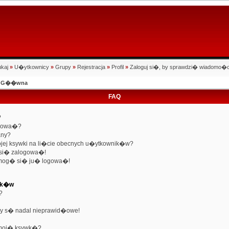
kaj
»
U�ytkownicy
»
Grupy
»
Rejestracja
»
Profil
»
Zaloguj si�, by sprawdzi� wiadomo�c
na G��wna
FAQ
?
trowa�?
any?
jej ksywki na li�cie obecnych u�ytkownik�w?
 si� zalogowa�!
 mog� si� ju� logowa�!
nik�w
?
y s� nadal nieprawid�owe!
 moj� ksywk�?