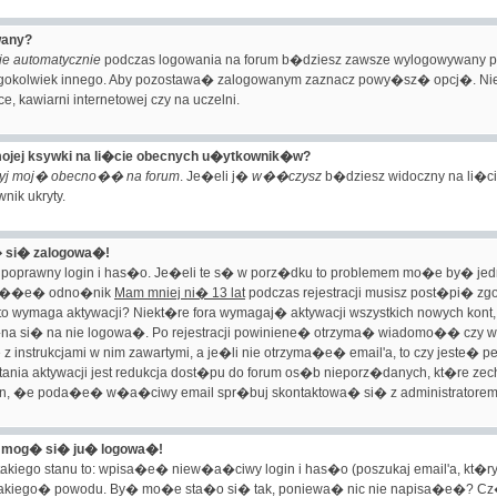
wany?
ie automatycznie
podczas logowania na forum b�dziesz zawsze wylogowywany p
ogokolwiek innego. Aby pozostawa� zalogowanym zaznacz powy�sz� opcj�. Nie je
e, kawiarni internetowej czy na uczelni.
ojej ksywki na li�cie obecnych u�ytkownik�w?
yj moj� obecno�� na forum
. Je�eli j�
w��czysz
b�dziesz widoczny na li�cie
nik ukryty.
� si� zalogowa�!
poprawny login i has�o. Je�eli te s� w porz�dku to problemem mo�e by� jed
ikn��e� odno�nik
Mam mniej ni� 13 lat
podczas rejestracji musisz post�pi� zgo
onto wymaga aktywacji? Niekt�re fora wymagaj� aktywacji wszystkich nowych kon
o�na si� na nie logowa�. Po rejestracji powiniene� otrzyma� wiadomo�� czy w
z instrukcjami w nim zawartymi, a je�li nie otrzyma�e� email'a, to czy jes
ania aktywacji jest redukcja dost�pu do forum os�b nieporz�danych, kt�re 
n, �e poda�e� w�a�ciwy email spr�buj skontaktowa� si� z administratorem
e mog� si� ju� logowa�!
kiego stanu to: wpisa�e� niew�a�ciwy login i has�o (poszukaj email'a, kt�ry 
z jakiego� powodu. By� mo�e sta�o si� tak, poniewa� nic nie napisa�e�? Cz�