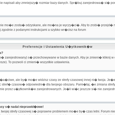
ie napisali aby zmniejszy� rozmiar bazy danych. Spr�buj zarejestrowa� si� p
nie mo�e zosta� odzyskane, ale mo�na je wyczy�ci�. Aby to zrobi� przejd� na 
j zgodnie z podanymi instrukcjami a szybko wr�cisz na forum
Preferencje i Ustawienia U�ytkownik�w
a?
este� zarejestrowany) s� przechowywane w bazie danych. Aby je zmieni� kliknij 
sze). To pozwoli ci zmieni� wszystkie ustawienia.
�ciwe, ale by� mo�e widzisz czasy ze strefy czasowej innej ni� twoja. Je�eli
j�c stref� czasow� odpowiedni� dla twojego obszaru. Pami�taj, �e zmiana stre
e przez u�ytkownik�w zarejestrowanych. Je�li wi�c jeszcze si� nie zarejestr
asy s� nadal nieprawid�owe!
 twojej strefy czasowej s� poprawne problemem mo�e by� czas letni. Forum nie