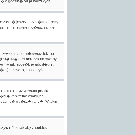
i� o godzin� od prawdziwych.
nie zosta� jeszcze przet�umaczony
enie nie istnieje mo�esz sam je
, zwykle ma form� gwiazdek lub
a� si� wi�kszy obrazek nazywany
w i w jaki spos�b je udost�pni.
w�d (na pewno jest dobry!)
ematu, oraz w twoim profilu,
ni� konkretne osoby, np.
by otrzyma� wy�sz� rang�. W takim
y�). Jest tak aby zapobiec