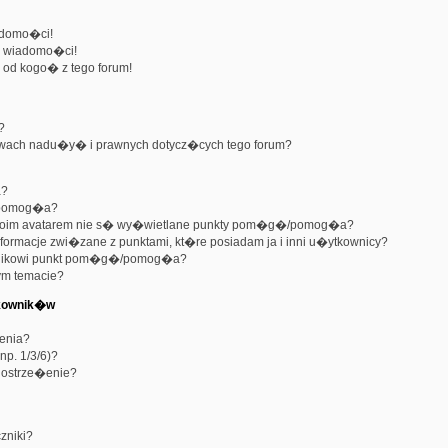
domo�ci!
e wiadomo�ci!
od kogo� z tego forum!
?
wach nadu�y� i prawnych dotycz�cych tego forum?
a?
/pomog�a?
d moim avatarem nie s� wy�wietlane punkty pom�g�/pomog�a?
formacje zwi�zane z punktami, kt�re posiadam ja i inni u�ytkownicy?
nikowi punkt pom�g�/pomog�a?
ym temacie?
tkownik�w
enia?
p. 1/3/6)?
 ostrze�enie?
niki?