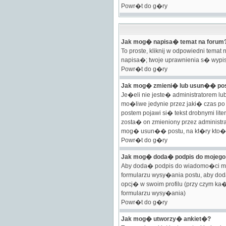
Powr�t do g�ry
Jak mog� napisa� temat na forum
To proste, kliknij w odpowiedni te
napisa�; twoje uprawnienia s� wypis
Powr�t do g�ry
Jak mog� zmieni� lub usun�� po
Je�eli nie jeste� administratorem l
mo�liwe jedynie przez jaki� czas po j
postem pojawi si� tekst drobnymi lite
zosta� on zmieniony przez administr
mog� usun�� postu, na kt�ry kto�
Powr�t do g�ry
Jak mog� doda� podpis do mojego
Aby doda� podpis do wiadomo�ci mus
formularzu wysy�ania postu, aby d
opcj� w swoim profilu (przy czym k
formularzu wysy�ania)
Powr�t do g�ry
Jak mog� utworzy� ankiet�?