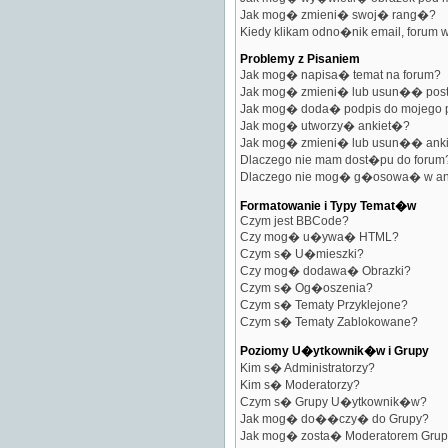
Jak mog� zmieni� swoj� rang�?
Kiedy klikam odno�nik email, forum
Problemy z Pisaniem
Jak mog� napisa� temat na forum?
Jak mog� zmieni� lub usun�� pos
Jak mog� doda� podpis do mojego 
Jak mog� utworzy� ankiet�?
Jak mog� zmieni� lub usun�� ank
Dlaczego nie mam dost�pu do forum
Dlaczego nie mog� g�osowa� w an
Formatowanie i Typy Temat�w
Czym jest BBCode?
Czy mog� u�ywa� HTML?
Czym s� U�mieszki?
Czy mog� dodawa� Obrazki?
Czym s� Og�oszenia?
Czym s� Tematy Przyklejone?
Czym s� Tematy Zablokowane?
Poziomy U�ytkownik�w i Grupy
Kim s� Administratorzy?
Kim s� Moderatorzy?
Czym s� Grupy U�ytkownik�w?
Jak mog� do��czy� do Grupy?
Jak mog� zosta� Moderatorem Grup