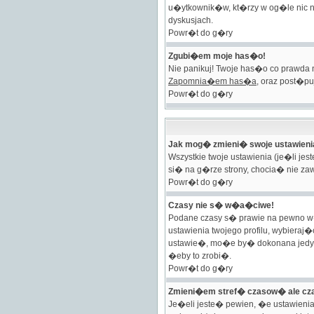
u�ytkownik�w, kt�rzy w og�le nic n
dyskusjach.
Powr�t do g�ry
Zgubi�em moje has�o!
Nie panikuj! Twoje has�o co prawda 
Zapomnia�em has�a
, oraz post�pu
Powr�t do g�ry
Jak mog� zmieni� swoje ustawieni
Wszystkie twoje ustawienia (je�li j
si� na g�rze strony, chocia� nie zaw
Powr�t do g�ry
Czasy nie s� w�a�ciwe!
Podane czasy s� prawie na pewno w�a
ustawienia twojego profilu, wybiera
ustawie�, mo�e by� dokonana jedyni
�eby to zrobi�.
Powr�t do g�ry
Zmieni�em stref� czasow� ale cz
Je�eli jeste� pewien, �e ustawienia