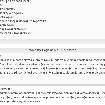
ik po napisaniu postu?
k?
 komentarz?
idoczny w po�cie?
�cznik�w?
mo to nie mog� doda� za��cznika.
�cznik�w?
ada� za��cznik�w?
 nielegalny za��cznik?
Problemy Logowania i Rejestracji
?
usisz si� zarejestrowa� aby m�c si� logowa�. A mo�e zosta�e� wyrzucony z
 W takim wypadku skontaktuj si� z webmasterem lub administratorem forum ab
 wyrzucony a i tak nie mo�esz si� logowa� sprawd� ponownie sw�j login i h
m, ale je�li tak nie jest skontaktuj si� z administratorem forum, gdy� probl
strowa�?
dministratora forum czy musisz si� rejestrowa� by m�c si� wypowiedzie�. Jed
la go�ci, takich jak w�asny avatar, prywatne wiadomo�ci, wysy�anie emaili, su
aprawd� zalecamy jej dokonanie.