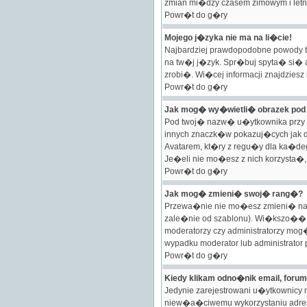
zmian mi�dzy czasem zimowym i let
Powr�t do g�ry
Mojego j�zyka nie ma na li�cie!
Najbardziej prawdopodobne powody t
na tw�j j�zyk. Spr�buj spyta� si� a
zrobi�. Wi�cej informacji znajdziesz
Powr�t do g�ry
Jak mog� wy�wietli� obrazek po
Pod twoj� nazw� u�ytkownika przy c
innych znaczk�w pokazuj�cych jak 
Avatarem, kt�ry z regu�y dla ka�dego
Je�eli nie mo�esz z nich korzysta�, 
Powr�t do g�ry
Jak mog� zmieni� swoj� rang�?
Przewa�nie nie mo�esz zmieni� nazw
zale�nie od szablonu). Wi�kszo�� 
moderatorzy czy administratorzy mo
wypadku moderator lub administrator 
Powr�t do g�ry
Kiedy klikam odno�nik email, foru
Jedynie zarejestrowani u�ytkownicy
niew�a�ciwemu wykorzystaniu adre