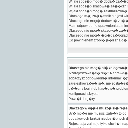
W jaki spos�b mog� doda� za��czn
W jaki spos�b skasowa� za��czni
W jaki spos�b mog� zaktualizowa�
Dlaczego m�j za��cznik nie jest w
Dlaczego nie mog� dodawa� za�
Mam odpowiednie uprawnienia a mi
Dlaczego nie mog� skasowa� za�
Dlaczego nie mog� �ci�ga�/ogl
Co powinienem zrobi� je�li znajd�
Dlaczego nie mog� si� zalogowa�
A zarejestrowa�e� si�? Naprawd� m
zobaczysz odpowiedni� informacj�)?
zarejestrowa�e� si�, nie zosta�e�
b��dny login lub has�o s� probleme
konfiguracji skryptu.
Powr�t do g�ry
Dlaczego w og�le musz� si� reje
By� mo�e nie musisz, zale�y to od a
dodatkowych funkcji niedost�pnych d
Rejestracja zajmuje tylko chwil� i n