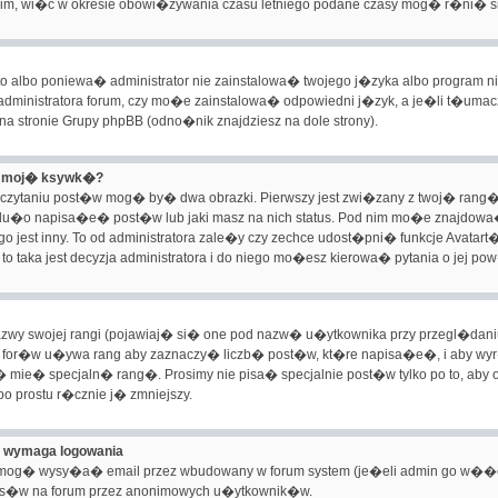
nim, wi�c w okresie obowi�zywania czasu letniego podane czasy mog� r�ni� s
o albo poniewa� administrator nie zainstalowa� twojego j�zyka albo program 
dministratora forum, czy mo�e zainstalowa� odpowiedni j�zyk, a je�li t�umacz
 na stronie Grupy phpBB (odno�nik znajdziesz na dole strony).
d moj� ksywk�?
zytaniu post�w mog� by� dwa obrazki. Pierwszy jest zwi�zany z twoj� rang�
du�o napisa�e� post�w lub jaki masz na nich status. Pod nim mo�e znajdow
 jest inny. To od administratora zale�y czy zechce udost�pni� funkcje Avatart�
to taka jest decyzja administratora i do niego mo�esz kierowa� pytania o jej po
y swojej rangi (pojawiaj� si� one pod nazw� u�ytkownika przy przegl�daniu t
for�w u�ywa rang aby zaznaczy� liczb� post�w, kt�re napisa�e�, i aby wyr�
g� mie� specjaln� rang�. Prosimy nie pisa� specjalnie post�w tylko po to, a
po prostu r�cznie j� zmniejszy.
m wymaga logowania
 mog� wysy�a� email przez wbudowany w forum system (je�eli admin go w��cz
s�w na forum przez anonimowych u�ytkownik�w.