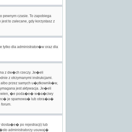
o pewnym czasie. To zapobiega
st to zalecane, gdy korzystasz z
 tylko dla administrator�w oraz dla
na z dw�ch rzeczy. Je�eli
dnie z otrzymanymi instrukcjami.
t, albo przez samych u�ytkownik�w,
ymagana jest aktywacja. Je�eli
te� pewien, �e poda�e� w�a�ciwy
zechc� je spamowa� lub obra�a�
 forum.
dosta�e� po rejestracji) lub
sto administratorzy usuwaj�