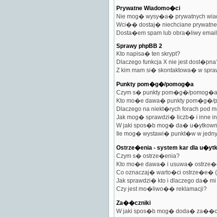
Prywatne Wiadomo�ci
Nie mog� wysy�a� prywatnych wia
Wci�� dostaj� niechciane prywatn
Dosta�em spam lub obra�liwy email 
Sprawy phpBB 2
Kto napisa� ten skrypt?
Dlaczego funkcja X nie jest dost�pna
Z kim mam si� skontaktowa� w spra
Punkty pom�g�/pomog�a
Czym s� punkty pom�g�/pomog�
Kto mo�e dawa� punkty pom�g�
Dlaczego na niekt�rych forach po
Jak mog� sprawdzi� liczb� i inne in
W jaki spos�b mog� da� u�ytkow
Ile mog� wystawi� punkt�w w jedn
Ostrze�enia - system kar dla u�y
Czym s� ostrze�enia?
Kto mo�e dawa� i usuwa� ostrze�
Co oznaczaj� warto�ci ostrze�e� (n
Jak sprawdzi� kto i dlaczego da� mi
Czy jest mo�liwo�� reklamacji?
Za��czniki
W jaki spos�b mog� doda� za��cz