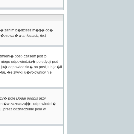
trowa� zanim b�dziesz m�g� co�
osowa� w ankietach, itp.
)
mieni� post (czasem jest to
 niego odpowiedzia� po edycji pod
� ju� odpowiedzia� na post, lub je�li
taj, �e zwykli u�ytkownicy nie
czy� pole
Dodaj podpis
przy
post�w zaznaczaj�c odpowiedni�
, przez odznaczenie pola w