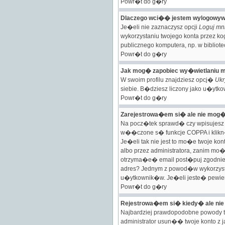
Powr�t do g�ry
Dlaczego wci�� jestem wylogowy
Je�eli nie zaznaczysz opcji
Loguj mn
wykorzystaniu twojego konta przez k
publicznego komputera, np. w bibliotec
Powr�t do g�ry
Jak mog� zapobiec wy�wietlaniu m
W swoim profilu znajdziesz opcj�
Ukr
siebie. B�dziesz liczony jako u�ytkow
Powr�t do g�ry
Zarejestrowa�em si� ale nie mog
Na pocz�tek sprawd� czy wpisujesz 
w��czone s� funkcje COPPA i kl
Je�eli tak nie jest to mo�e twoje k
albo przez administratora, zanim m
otrzyma�e� email post�puj zgodnie 
adres? Jednym z powod�w wykorzyst
u�ytkownik�w. Je�eli jeste� pewie
Powr�t do g�ry
Rejestrowa�em si� kiedy� ale ni
Najbardziej prawdopodobne powody ta
administrator usun�� twoje konto 