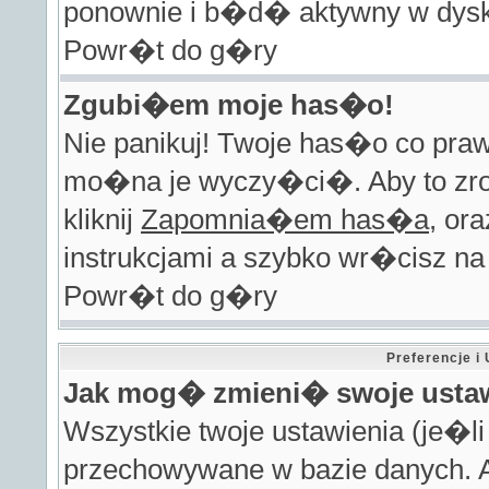
ponownie i b�d� aktywny w dysk
Powr�t do g�ry
Zgubi�em moje has�o!
Nie panikuj! Twoje has�o co pra
mo�na je wyczy�ci�. Aby to zro
kliknij
Zapomnia�em has�a
, or
instrukcjami a szybko wr�cisz na
Powr�t do g�ry
Preferencje 
Jak mog� zmieni� swoje usta
Wszystkie twoje ustawienia (je�l
przechowywane w bazie danych. A