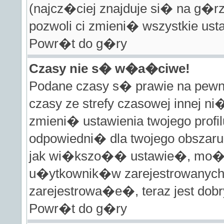
(najcz�ciej znajduje si� na g�rz
pozwoli ci zmieni� wszystkie ust
Powr�t do g�ry
Czasy nie s� w�a�ciwe!
Podane czasy s� prawie na pew
czasy ze strefy czasowej innej ni
zmieni� ustawienia twojego prof
odpowiedni� dla twojego obszaru
jak wi�kszo�� ustawie�, mo�e
u�ytkownik�w zarejestrowanych.
zarejestrowa�e�, teraz jest dob
Powr�t do g�ry