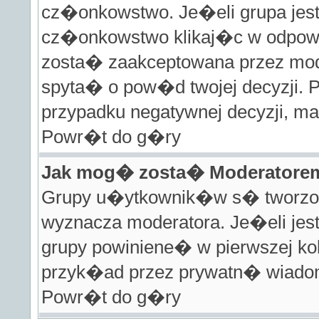
cz�onkowstwo. Je�eli grupa jes
cz�onkowstwo klikaj�c w odpowi
zosta� zaakceptowana przez mod
spyta� o pow�d twojej decyzji.
przypadku negatywnej decyzji, m
Powr�t do g�ry
Jak mog� zosta� Moderatore
Grupy u�ytkownik�w s� tworzone 
wyznacza moderatora. Je�eli jes
grupy powiniene� w pierwszej ko
przyk�ad przez prywatn� wia
Powr�t do g�ry