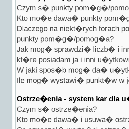
Czym s� punkty pom�g�/pom
Kto mo�e dawa� punkty pom
Dlaczego na niekt�rych forach 
punkty pom�g�/pomog�a?
Jak mog� sprawdzi� liczb� i inn
kt�re posiadam ja i inni u�ytkow
W jaki spos�b mog� da� u�yt
Ile mog� wystawi� punkt�w w j
Ostrze�enia - system kar dla
Czym s� ostrze�enia?
Kto mo�e dawa� i usuwa� ostr