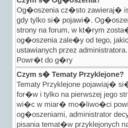
Czym s� Og�oszenia?
Og�oszenia cz�sto zawieraj� ist
gdy tylko si� pojawi�. Og�osze
strony na forum, w kt�rym zos
og�oszenia zale�y od tego, jak
ustawianych przez administratora.
Powr�t do g�ry
Czym s� Tematy Przyklejone?
Tematy Przyklejone pojawiaj� s
for�w i tylko na pierwszej jego 
wi�c w miar� mo�liwo�ci powin
og�oszeniami, administrator decy
pisania temat�w przyklejonych 