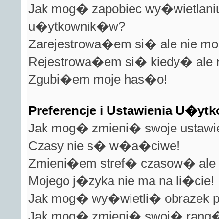
Jak mog� zapobiec wy�wietlaniu 
u�ytkownik�w?
Zarejestrowa�em si� ale nie m
Rejestrowa�em si� kiedy� ale
Zgubi�em moje has�o!
Preferencje i Ustawienia U�y
Jak mog� zmieni� swoje ustawi
Czasy nie s� w�a�ciwe!
Zmieni�em stref� czasow� ale 
Mojego j�zyka nie ma na li�cie!
Jak mog� wy�wietli� obrazek 
Jak mog� zmieni� swoj� rang