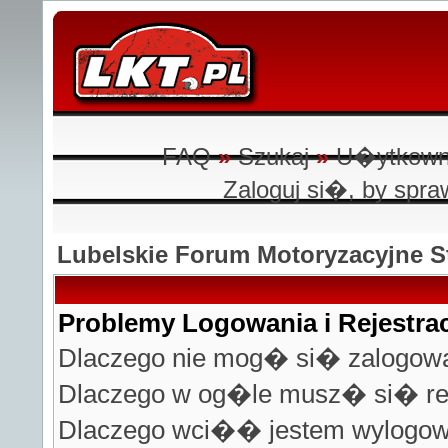
FAQ
»
Szukaj
»
U�ytkown
Zaloguj si�, by sp
Lubelskie Forum Motoryzacyjne
Problemy Logowania i Rejestrac
Dlaczego nie mog� si� zalogo
Dlaczego w og�le musz� si� r
Dlaczego wci�� jestem wylogo