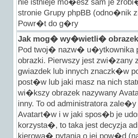
nie istnieje mo�esz sam je zrobi
stronie Grupy phpBB (odno�nik zn
Powr�t do g�ry
Jak mog� wy�wietli� obraze
Pod twoj� nazw� u�ytkownika 
obrazki. Pierwszy jest zwi�zany
gwiazdek lub innych znaczk�w 
post�w lub jaki masz na nich s
wi�kszy obrazek nazywany Avata
inny. To od administratora zale�
Avatart�w i w jaki spos�b je ud
korzysta�, to taka jest decyzja a
kierowa� pytania o jej pow�d (na