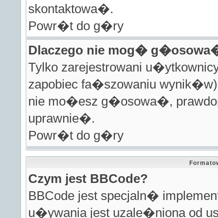
skontaktowa�.
Powr�t do g�ry
Dlaczego nie mog� g�osowa�
Tylko zarejestrowani u�ytkown
zapobiec fa�szowaniu wynik�w).
nie mo�esz g�osowa�, prawdopo
uprawnie�.
Powr�t do g�ry
Formato
Czym jest BBCode?
BBCode jest specjaln� impleme
u�ywania jest uzale�niona od us