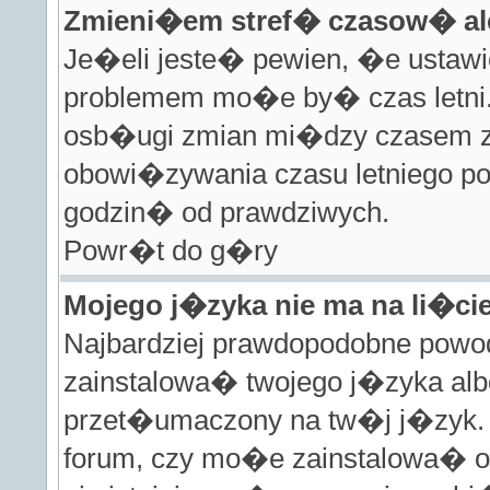
Zmieni�em stref� czasow� al
Je�eli jeste� pewien, �e ustawi
problemem mo�e by� czas letni. 
osb�ugi zmian mi�dzy czasem zi
obowi�zywania czasu letniego 
godzin� od prawdziwych.
Powr�t do g�ry
Mojego j�zyka nie ma na li�cie
Najbardziej prawdopodobne powod
zainstalowa� twojego j�zyka alb
przet�umaczony na tw�j j�zyk. 
forum, czy mo�e zainstalowa� o