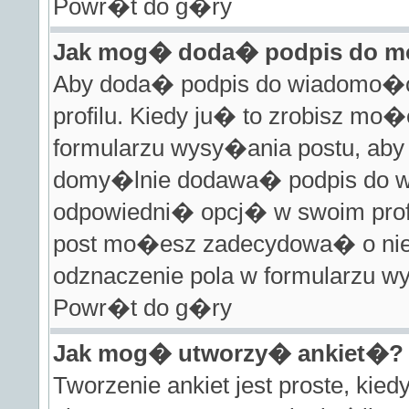
Powr�t do g�ry
Jak mog� doda� podpis do m
Aby doda� podpis do wiadomo�c
profilu. Kiedy ju� to zrobisz m
formularzu wysy�ania postu, ab
domy�lnie dodawa� podpis do w
odpowiedni� opcj� w swoim prof
post mo�esz zadecydowa� o nie 
odznaczenie pola w formularzu w
Powr�t do g�ry
Jak mog� utworzy� ankiet�?
Tworzenie ankiet jest proste, kie