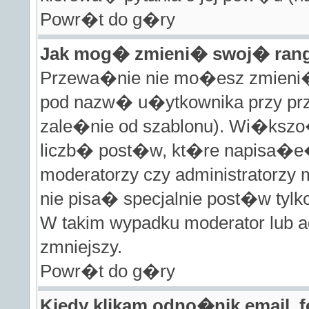
Powr�t do g�ry
Jak mog� zmieni� swoj� ra
Przewa�nie nie mo�esz zmieni� 
pod nazw� u�ytkownika przy prze
zale�nie od szablonu). Wi�ks
liczb� post�w, kt�re napisa�e�
moderatorzy czy administratorz
nie pisa� specjalnie post�w ty
W takim wypadku moderator lub ad
zmniejszy.
Powr�t do g�ry
Kiedy klikam odno�nik email,