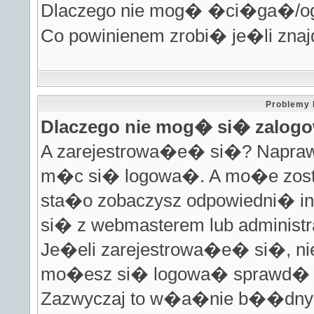
Dlaczego nie mog� �ci�ga�/
Co powinienem zrobi� je�li zna
Problemy 
Dlaczego nie mog� si� zalo
A zarejestrowa�e� si�? Napraw
m�c si� logowa�. A mo�e zosta
sta�o zobaczysz odpowiedni� in
si� z webmasterem lub administ
Je�eli zarejestrowa�e� si�, nie
mo�esz si� logowa� sprawd� p
Zazwyczaj to w�a�nie b��dny l