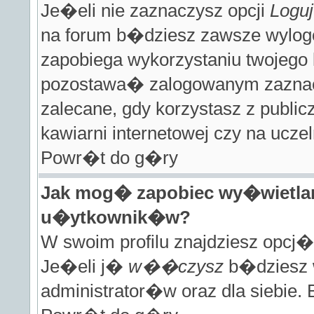
Je�eli nie zaznaczysz opcji
Loguj
na forum b�dziesz zawsze wylog
zapobiega wykorzystaniu twojego 
pozostawa� zalogowanym zaznac
zalecane, gdy korzystasz z public
kawiarni internetowej czy na uczel
Powr�t do g�ry
Jak mog� zapobiec wy�wietlan
u�ytkownik�w?
W swoim profilu znajdziesz opcj
Je�eli j�
w��czysz
b�dziesz w
administrator�w oraz dla siebie.