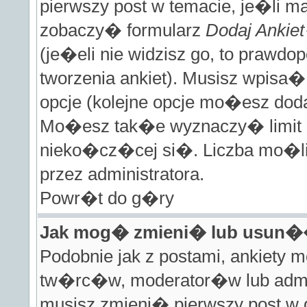
pierwszy post w temacie, je�li m
zobaczy� formularz
Dodaj Ankie
(je�eli nie widzisz go, to prawd
tworzenia ankiet). Musisz wpisa�
opcje (kolejne opcje mo�esz do
Mo�esz tak�e wyznaczy� limit cz
nieko�cz�cej si�. Liczba mo�liw
przez administratora.
Powr�t do g�ry
Jak mog� zmieni� lub usun�
Podobnie jak z postami, ankiety 
tw�rc�w, moderator�w lub admi
musisz zmieni� pierwszy post w