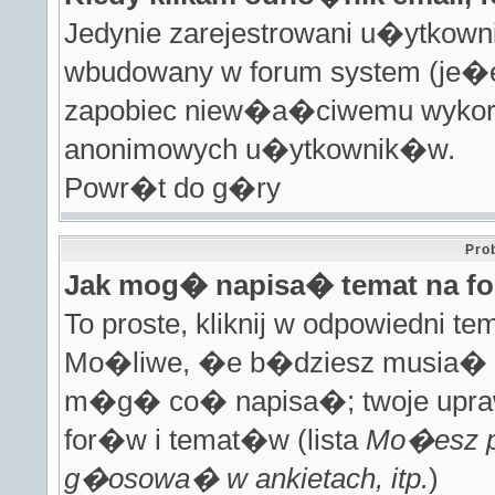
Jedynie zarejestrowani u�ytko
wbudowany w forum system (je�e
zapobiec niew�a�ciwemu wykorz
anonimowych u�ytkownik�w.
Powr�t do g�ry
Pro
Jak mog� napisa� temat na f
To proste, kliknij w odpowiedni 
Mo�liwe, �e b�dziesz musia� 
m�g� co� napisa�; twoje uprawn
for�w i temat�w (lista
Mo�esz p
g�osowa� w ankietach, itp.
)