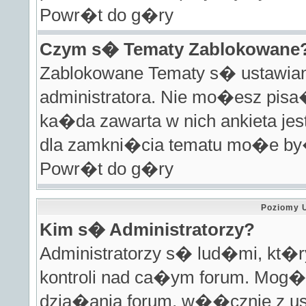
Powr�t do g�ry
Czym s� Tematy Zablokowane
Zablokowane Tematy s� ustawian
administratora. Nie mo�esz pisa
ka�da zawarta w nich ankieta j
dla zamkni�cia tematu mo�e by�
Powr�t do g�ry
Poziomy 
Kim s� Administratorzy?
Administratorzy s� lud�mi, kt�
kontroli nad ca�ym forum. Mog� 
dzia�ania forum, w��cznie z u