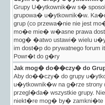
Grupy U�ytkownik�w s� sposobe
grupowa� u�ytkownik�w. Ka�d
grup (co przewa�nie nie jest mo�
mo�e mie� w�asne prawa dost�
mog� �atwo ustawi� wielu u�y
im dost�p do prywatnego forum it
Powr�t do g�ry
Jak mog� do��czy� do Gru
Aby do��czy� do grupy u�ytkow
u�ytkownik�w na g�rze strony (
przegl�da� wszystkie grupy. Ni
niekt�re mog� by� zamkni�te 