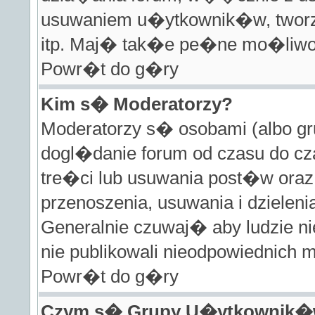
usuwaniem u�ytkownik�w, tworz
itp. Maj� tak�e pe�ne mo�liwo�
Powr�t do g�ry
Kim s� Moderatorzy?
Moderatorzy s� osobami (albo gr
dogl�danie forum od czasu do 
tre�ci lub usuwania post�w oraz
przenoszenia, usuwania i dziele
Generalnie czuwaj� aby ludzie ni
nie publikowali nieodpowiednich 
Powr�t do g�ry
Czym s� Grupy U�ytkownik