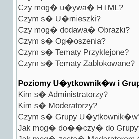
Czy mog� u�ywa� HTML?
Czym s� U�mieszki?
Czy mog� dodawa� Obrazki?
Czym s� Og�oszenia?
Czym s� Tematy Przyklejone?
Czym s� Tematy Zablokowane?
Poziomy U�ytkownik�w i Gru
Kim s� Administratorzy?
Kim s� Moderatorzy?
Czym s� Grupy U�ytkownik�w
Jak mog� do��czy� do Grupy