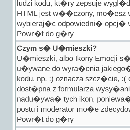
ludzi kodu, kt�ry zepsuje wygl�d
HTML jest w��czony, mo�esz 
wybieraj�c odpowiedni� opcj� w
Powr�t do g�ry
Czym s� U�mieszki?
U�mieszki, albo Ikony Emocji 
u�ywane do wyra�enia jakiego� 
kodu, np. :) oznacza szcz�cie, :(
dost�pna z formularza wysy�ania
nadu�ywa� tych ikon, poniew
postu i moderator mo�e zdecydo
Powr�t do g�ry