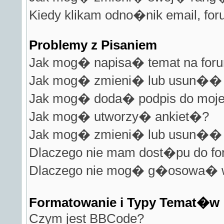
Kiedy klikam odno�nik email, fo
Problemy z Pisaniem
Jak mog� napisa� temat na for
Jak mog� zmieni� lub usun�� 
Jak mog� doda� podpis do moje
Jak mog� utworzy� ankiet�?
Jak mog� zmieni� lub usun�� 
Dlaczego nie mam dost�pu do f
Dlaczego nie mog� g�osowa� w
Formatowanie i Typy Temat�w
Czym jest BBCode?