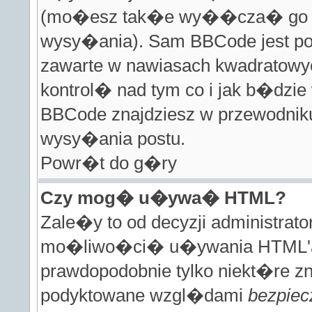
(mo�esz tak�e wy��cza� go dl
wysy�ania). Sam BBCode jest po
zawarte w nawiasach kwadratowych 
kontrol� nad tym co i jak b�dzie
BBCode znajdziesz w przewodniku
wysy�ania postu.
Powr�t do g�ry
Czy mog� u�ywa� HTML?
Zale�y to od decyzji administra
mo�liwo�ci� u�ywania HTML'a
prawdopodobnie tylko niekt�re z
podyktowane wzgl�dami
bezpie