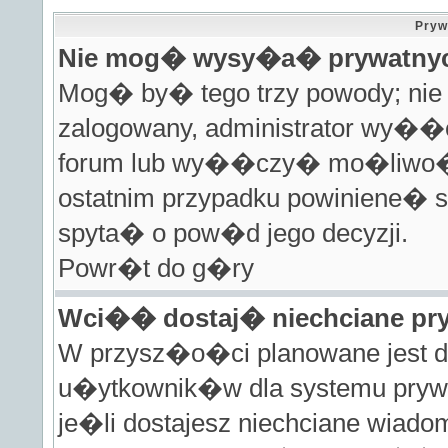
Pryw
Nie mog� wysy�a� prywatny
Mog� by� tego trzy powody; nie j
zalogowany, administrator wy�
forum lub wy��czy� mo�liwo��
ostatnim przypadku powiniene� s
spyta� o pow�d jego decyzji.
Powr�t do g�ry
Wci�� dostaj� niechciane pr
W przysz�o�ci planowane jest do
u�ytkownik�w dla systemu pryw
je�li dostajesz niechciane wiad