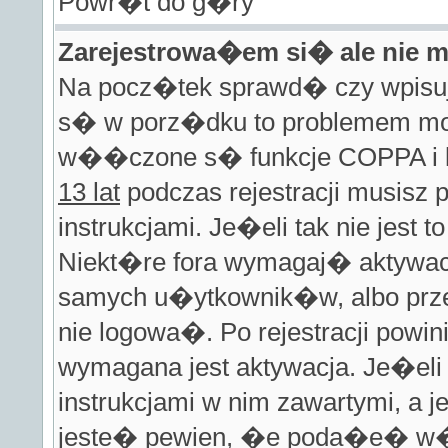
Powr�t do g�ry
Zarejestrowa�em si� ale nie
Na pocz�tek sprawd� czy wpisuje
s� w porz�dku to problemem mo
w��czone s� funkcje COPPA i
13 lat
podczas rejestracji musisz
instrukcjami. Je�eli tak nie jest
Niekt�re fora wymagaj� aktywacj
samych u�ytkownik�w, albo prze
nie logowa�. Po rejestracji po
wymagana jest aktywacja. Je�el
instrukcjami w nim zawartymi, a 
jeste� pewien, �e poda�e� w