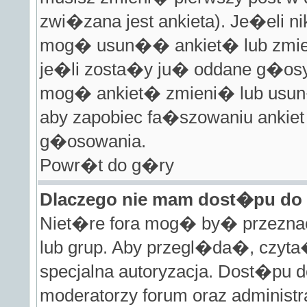
zwi�zana jest ankieta). Je�eli 
mog� usun�� ankiet� lub zmien
je�li zosta�y ju� oddane g�osy t
mog� ankiet� zmieni� lub usun
aby zapobiec fa�szowaniu ankie
g�osowania.
Powr�t do g�ry
Dlaczego nie mam dost�pu do
Niet�re fora mog� by� przezna
lub grup. Aby przegl�da�, czyt
specjalna autoryzacja. Dost�pu 
moderatorzy forum oraz administr