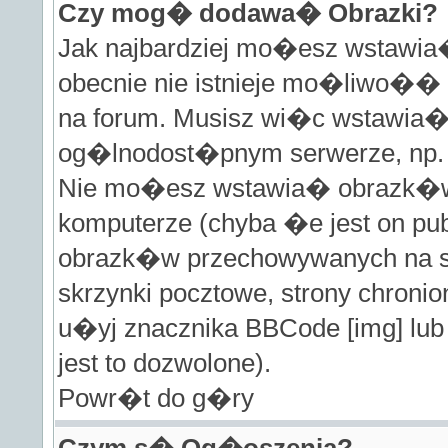
Czy mog� dodawa� Obrazki?
Jak najbardziej mo�esz wstawia
obecnie nie istnieje mo�liwo�
na forum. Musisz wi�c wstawia� 
og�lnodost�pnym serwerze, np. ht
Nie mo�esz wstawia� obrazk�w
komputerze (chyba �e jest on pu
obrazk�w przechowywanych na st
skrzynki pocztowe, strony chron
u�yj znacznika BBCode [img] lub
jest to dozwolone).
Powr�t do g�ry