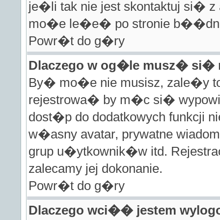
je�li tak nie jest skontaktuj si�
mo�e le�e� po stronie b��dnej 
Powr�t do g�ry
Dlaczego w og�le musz� si� 
By� mo�e nie musisz, zale�y to 
rejestrowa� by m�c si� wypowie
dost�p do dodatkowych funkcji ni
w�asny avatar, prywatne wiadom
grup u�ytkownik�w itd. Rejestra
zalecamy jej dokonanie.
Powr�t do g�ry
Dlaczego wci�� jestem wylo