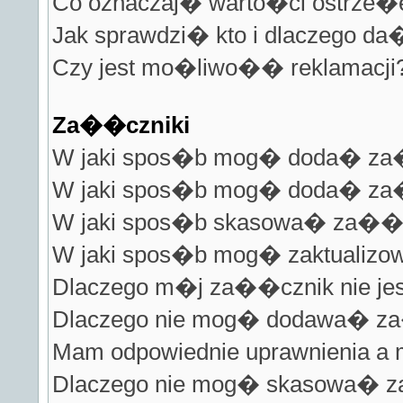
Co oznaczaj� warto�ci ostrze�e
Jak sprawdzi� kto i dlaczego da
Czy jest mo�liwo�� reklamacji
Za��czniki
W jaki spos�b mog� doda� za
W jaki spos�b mog� doda� za��
W jaki spos�b skasowa� za��
W jaki spos�b mog� zaktualizo
Dlaczego m�j za��cznik nie jes
Dlaczego nie mog� dodawa� 
Mam odpowiednie uprawnienia a
Dlaczego nie mog� skasowa�