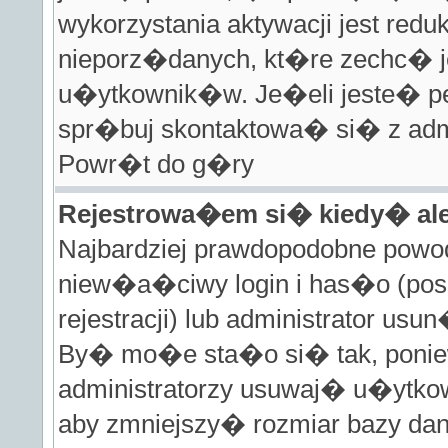
wykorzystania aktywacji jest red
nieporz�danych, kt�re zechc�
u�ytkownik�w. Je�eli jeste� 
spr�buj skontaktowa� si� z admi
Powr�t do g�ry
Rejestrowa�em si� kiedy� al
Najbardziej prawdopodobne powo
niew�a�ciwy login i has�o (pos
rejestracji) lub administrator u
By� mo�e sta�o si� tak, poni
administratorzy usuwaj� u�ytkow
aby zmniejszy� rozmiar bazy da