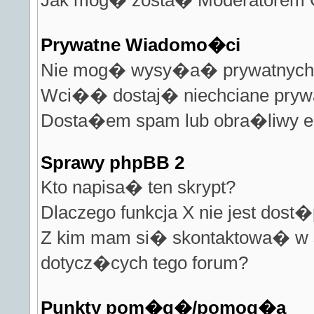
Jak mog� zosta� Moderatorem 
Prywatne Wiadomo�ci
Nie mog� wysy�a� prywatnych
Wci�� dostaj� niechciane pryw
Dosta�em spam lub obra�liwy em
Sprawy phpBB 2
Kto napisa� ten skrypt?
Dlaczego funkcja X nie jest dost
Z kim mam si� skontaktowa� w
dotycz�cych tego forum?
Punkty pom�g�/pomog�a