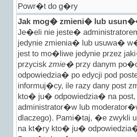
Powr�t do g�ry
Jak mog� zmieni� lub usun�
Je�eli nie jeste� administrato
jedynie zmienia� lub usuwa� w�
jest to mo�liwe jedynie przez jaki
przycisk
zmie�
przy danym po�ci
odpowiedzia� po edycji pod poste
informuj�cy, ile razy dany post z
kto� ju� odpowiedzia� na post, 
administrator�w lub moderator�w
dlaczego). Pami�taj, �e zwykli
na kt�ry kto� ju� odpowiedzia