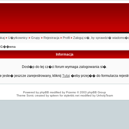
kaj
»
U�ytkownicy
»
Grupy
»
Rejestracja
»
Profil
»
Zaloguj si�, by sprawdzi� wiadomo�c
na G��wna
Informacja
Dost�p do tej cz�ci forum wymaga zalogowania si�.
e jeste� jeszcze zarejestrowany, kliknij
Tutaj
�eby przej�� do formularza rejestr
Powered by
phpBB
modified by
Przemo
© 2003 phpBB Group
Theme Sonic created by spleen for
stylerbb.net
modified by
UnholyTeam