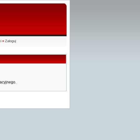
i
»
Zaloguj
acyjnego.