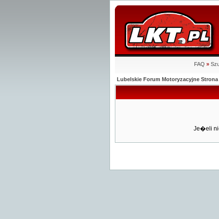
FAQ
»
Szu
Lubelskie Forum Motoryzacyjne Stro
Je�eli ni