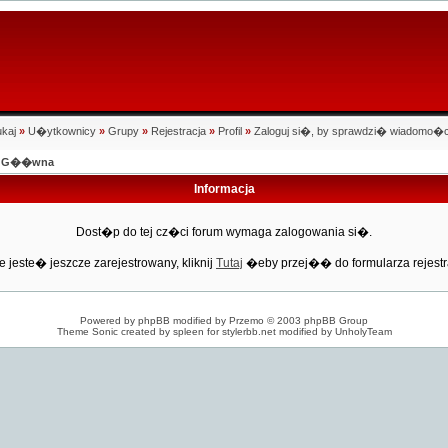
kaj
»
U�ytkownicy
»
Grupy
»
Rejestracja
»
Profil
»
Zaloguj si�, by sprawdzi� wiadomo�c
na G��wna
Informacja
Dost�p do tej cz�ci forum wymaga zalogowania si�.
e jeste� jeszcze zarejestrowany, kliknij
Tutaj
�eby przej�� do formularza rejestr
Powered by
phpBB
modified by
Przemo
© 2003 phpBB Group
Theme Sonic created by spleen for
stylerbb.net
modified by
UnholyTeam