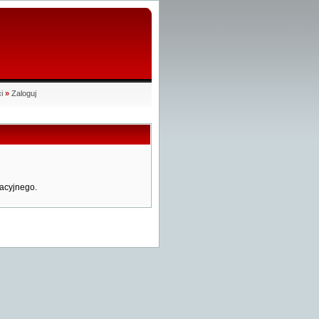
i
»
Zaloguj
acyjnego.