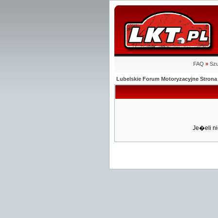
FAQ
»
Szu
Lubelskie Forum Motoryzacyjne Stro
Je�eli ni