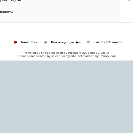
ytania, sugestie.
ningowa
Nowe posty
Forum Zablokowane
Brak nowych post�w
Powered by
phpBB
modified by
Przemo
© 2003 phpBB Group
Theme Sonic created by spleen for
stylerbb.net
modified by
UnholyTeam