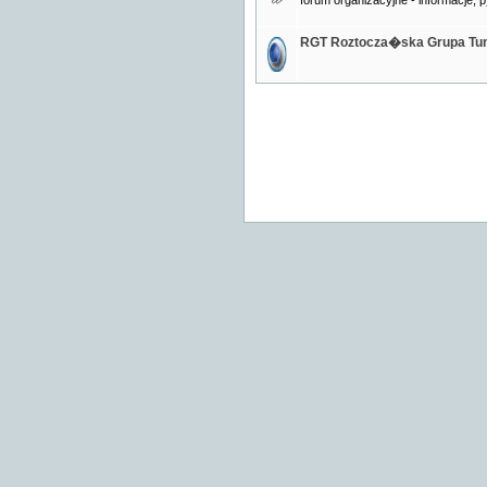
forum organizacyjne - informacje, p
RGT Roztocza�ska Grupa Tu