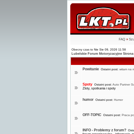
FAQ
»
Szu
Obecny czas to Nie Sie 09, 2026 11:58
Lubelskie Forum Motoryzacyjne Stro
Powitanie
Ostatni post:
witam na n
Spoty
Ostatni post:
Auto Partner S
Zloty, spotkania i spoty
humor
Ostatni post:
Humor
OFF-TOPIC
Ostatni post:
Praca prz
INFO - Problemy z forum?
Osta