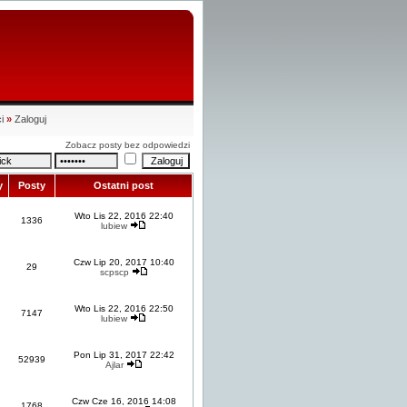
i
»
Zaloguj
Zobacz posty bez odpowiedzi
y
Posty
Ostatni post
Wto Lis 22, 2016 22:40
1336
lubiew
Czw Lip 20, 2017 10:40
29
scpscp
Wto Lis 22, 2016 22:50
7147
lubiew
Pon Lip 31, 2017 22:42
52939
Ajlar
Czw Cze 16, 2016 14:08
1768