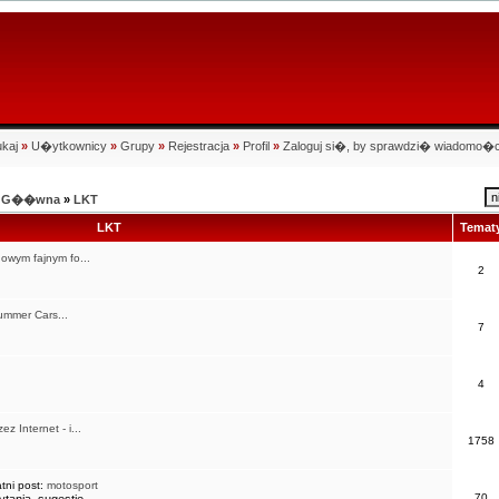
kaj
»
U�ytkownicy
»
Grupy
»
Rejestracja
»
Profil
»
Zaloguj si�, by sprawdzi� wiadomo�c
na G��wna
»
LKT
LKT
Temat
owym fajnym fo...
2
ummer Cars...
7
4
ez Internet - i...
1758
tni post:
motosport
70