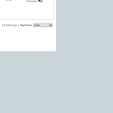
Torresimx
[
Preferencje
] Styl forum: