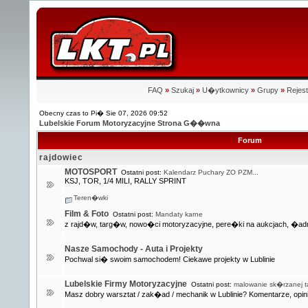
FAQ
»
Szukaj
»
U�ytkownicy
»
Grupy
»
Rejest
Obecny czas to Pi� Sie 07, 2026 09:52
Lubelskie Forum Motoryzacyjne Strona G��wna
Forum
rajdowiec
MOTOSPORT
Ostatni post:
Kalendarz Puchary ZO PZM...
KSJ, TOR, 1/4 MILI, RALLY SPRINT
Teren�wki
Film & Foto
Ostatni post:
Mandaty karne
z rajd�w, targ�w, nowo�ci motoryzacyjne, pere�ki na aukcjach, �adn
Nasze Samochody - Auta i Projekty
Pochwal si� swoim samochodem! Ciekawe projekty w Lublinie
Lubelskie Firmy Motoryzacyjne
Ostatni post:
malowanie sk�rzanej ta
Masz dobry warsztat / zak�ad / mechanik w Lublinie? Komentarze, opini