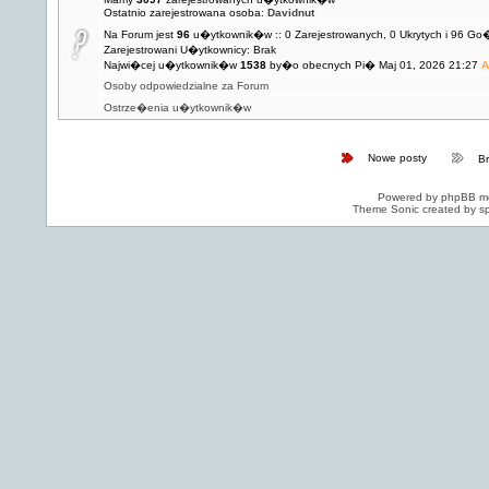
Ostatnio zarejestrowana osoba:
Davidnut
Na Forum jest
96
u�ytkownik�w :: 0 Zarejestrowanych, 0 Ukrytych i 96 Go
Zarejestrowani U�ytkownicy: Brak
Najwi�cej u�ytkownik�w
1538
by�o obecnych Pi� Maj 01, 2026 21:27
A
Osoby odpowiedzialne za Forum
Ostrze�enia u�ytkownik�w
Nowe posty
B
Powered by
phpBB
mo
Theme Sonic created by sp