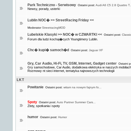
Park Techniczno - Serwisowy
Ostatni post:
Audi A6 C5 2.8 Quattro T..
Newsy, porady, usterki
Lublin NOC� >> StreetRacing Friday <<
Moderator
StreetracingMOD
Lubelskie Klasyki >> NOC� w CZWARTKI <<
Ostatni post:
Classi
Forum dla ludzi kochaj�cych Youngtimery Lublin.
Chc� kupi� samoch�d
Ostatni post:
Jaguar XF
Gry, Car Audio, Hi-Fi, TV, GSM, Internet, Gadget center
Ostatni p
Gry samochodowe, Car Audio, dodatkowa elektryka w naszych mobilach 
Rozmowy nt sieci internet, tematyka najnowszych technologii
LKT
Powitanie
Ostatni post:
witam na nowym fajnym fo...
Spoty
Ostatni post:
Auto Partner Summer Cars...
Zloty, spotkania i spoty
humor
Ostatni post:
Humor