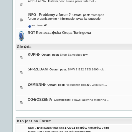
OFF-TOPIC
Ostatni post:
Praca przez Internet - i...
INFO - Problemy z forum?
Ostatni post:
motosport
forum organizacyjne - informacje, pytania, sugestie.
archiwum#1
RGT Roztocza�ska Grupa Tuningowa
Gie�da
KUPI�
Ostatni post:
Skup Samochod�w
SPRZEDAM
Ostatni post:
BMW 7 E32 735i 1990 rok...
ZAMIENI�
Ostatni post:
Regulamin dzia�u ZAMIENI...
OG�OSZENIA
Ostatni post:
Prawo jazdy na motor na ...
Kto jest na Forum
Nasi u�ytkownicy napisali
173064
post�w, temat�w
7455
Mamy
3097
zarejestrowanych u�ytkownik�w