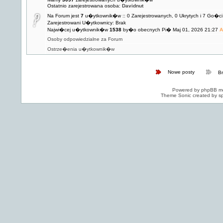
Ostatnio zarejestrowana osoba:
Davidnut
Na Forum jest
7
u�ytkownik�w :: 0 Zarejestrowanych, 0 Ukrytych i 7 Go�ci
Zarejestrowani U�ytkownicy: Brak
Najwi�cej u�ytkownik�w
1538
by�o obecnych Pi� Maj 01, 2026 21:27
A
Osoby odpowiedzialne za Forum
Ostrze�enia u�ytkownik�w
Nowe posty
B
Powered by
phpBB
mo
Theme Sonic created by sp