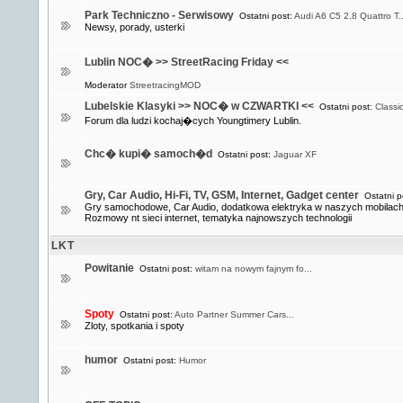
Park Techniczno - Serwisowy
Ostatni post:
Audi A6 C5 2.8 Quattro T..
Newsy, porady, usterki
Lublin NOC� >> StreetRacing Friday <<
Moderator
StreetracingMOD
Lubelskie Klasyki >> NOC� w CZWARTKI <<
Ostatni post:
Classi
Forum dla ludzi kochaj�cych Youngtimery Lublin.
Chc� kupi� samoch�d
Ostatni post:
Jaguar XF
Gry, Car Audio, Hi-Fi, TV, GSM, Internet, Gadget center
Ostatni p
Gry samochodowe, Car Audio, dodatkowa elektryka w naszych mobilach 
Rozmowy nt sieci internet, tematyka najnowszych technologii
LKT
Powitanie
Ostatni post:
witam na nowym fajnym fo...
Spoty
Ostatni post:
Auto Partner Summer Cars...
Zloty, spotkania i spoty
humor
Ostatni post:
Humor