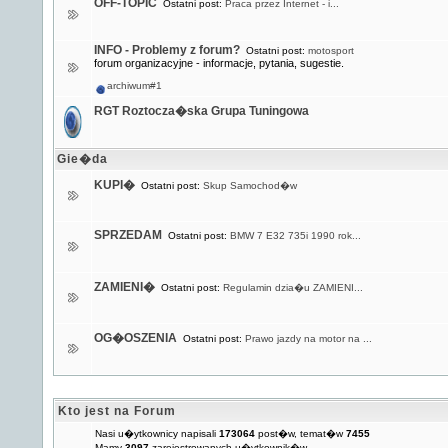
OFF-TOPIC
Ostatni post:
Praca przez Internet - i...
INFO - Problemy z forum?
Ostatni post:
motosport
forum organizacyjne - informacje, pytania, sugestie.
archiwum#1
RGT Roztocza�ska Grupa Tuningowa
Gie�da
KUPI�
Ostatni post:
Skup Samochod�w
SPRZEDAM
Ostatni post:
BMW 7 E32 735i 1990 rok...
ZAMIENI�
Ostatni post:
Regulamin dzia�u ZAMIENI...
OG�OSZENIA
Ostatni post:
Prawo jazdy na motor na ...
Kto jest na Forum
Nasi u�ytkownicy napisali
173064
post�w, temat�w
7455
Mamy
3097
zarejestrowanych u�ytkownik�w