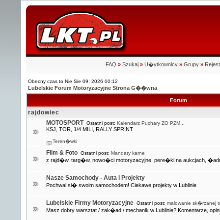
FAQ
»
Szukaj
»
U�ytkownicy
»
Grupy
»
Rejest
Obecny czas to Nie Sie 09, 2026 00:12
Lubelskie Forum Motoryzacyjne Strona G��wna
Forum
rajdowiec
MOTOSPORT
Ostatni post:
Kalendarz Puchary ZO PZM...
KSJ, TOR, 1/4 MILI, RALLY SPRINT
Teren�wki
Film & Foto
Ostatni post:
Mandaty karne
z rajd�w, targ�w, nowo�ci motoryzacyjne, pere�ki na aukcjach, �adn
Nasze Samochody - Auta i Projekty
Pochwal si� swoim samochodem! Ciekawe projekty w Lublinie
Lubelskie Firmy Motoryzacyjne
Ostatni post:
malowanie sk�rzanej ta
Masz dobry warsztat / zak�ad / mechanik w Lublinie? Komentarze, opini