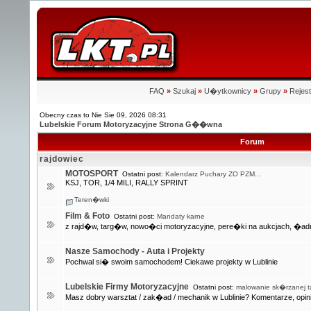
FAQ
»
Szukaj
»
U�ytkownicy
»
Grupy
»
Rejest
Obecny czas to Nie Sie 09, 2026 08:31
Lubelskie Forum Motoryzacyjne Strona G��wna
Forum
rajdowiec
MOTOSPORT
Ostatni post:
Kalendarz Puchary ZO PZM...
KSJ, TOR, 1/4 MILI, RALLY SPRINT
Teren�wki
Film & Foto
Ostatni post:
Mandaty karne
z rajd�w, targ�w, nowo�ci motoryzacyjne, pere�ki na aukcjach, �adn
Nasze Samochody - Auta i Projekty
Pochwal si� swoim samochodem! Ciekawe projekty w Lublinie
Lubelskie Firmy Motoryzacyjne
Ostatni post:
malowanie sk�rzanej ta
Masz dobry warsztat / zak�ad / mechanik w Lublinie? Komentarze, opini