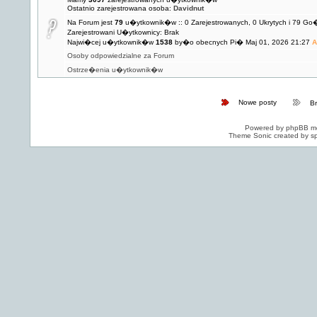
Ostatnio zarejestrowana osoba:
Davidnut
Na Forum jest
79
u�ytkownik�w :: 0 Zarejestrowanych, 0 Ukrytych i 79 Go
Zarejestrowani U�ytkownicy: Brak
Najwi�cej u�ytkownik�w
1538
by�o obecnych Pi� Maj 01, 2026 21:27
A
Osoby odpowiedzialne za Forum
Ostrze�enia u�ytkownik�w
Nowe posty
B
Powered by
phpBB
mo
Theme Sonic created by sp