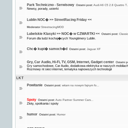
Park Techniczno - Serwisowy
Ostatni post:
Audi A6 C5 2.8 Quattro T..
Newsy, porady, usterki
Lublin NOC� >> StreetRacing Friday <<
Moderator
StreetracingMOD
Lubelskie Klasyki >> NOC� w CZWARTKI <<
Ostatni post:
Classi
Forum dla ludzi kochaj�cych Youngtimery Lublin.
Chc� kupi� samoch�d
Ostatni post:
Jaguar XF
Gry, Car Audio, Hi-Fi, TV, GSM, Internet, Gadget center
Ostatni p
Gry samochodowe, Car Audio, dodatkowa elektryka w naszych mobilach 
Rozmowy nt sieci internet, tematyka najnowszych technologii
LKT
Powitanie
Ostatni post:
witam na nowym fajnym fo...
Spoty
Ostatni post:
Auto Partner Summer Cars...
Zloty, spotkania i spoty
humor
Ostatni post:
Humor