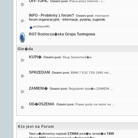
OFF-TOPIC
Ostatni post:
Praca przez Internet - i...
INFO - Problemy z forum?
Ostatni post:
motosport
forum organizacyjne - informacje, pytania, sugestie.
archiwum#1
RGT Roztocza�ska Grupa Tuningowa
Gie�da
KUPI�
Ostatni post:
Skup Samochod�w
SPRZEDAM
Ostatni post:
BMW 7 E32 735i 1990 rok...
ZAMIENI�
Ostatni post:
Regulamin dzia�u ZAMIENI...
OG�OSZENIA
Ostatni post:
Prawo jazdy na motor na ...
Kto jest na Forum
Nasi u�ytkownicy napisali
173064
post�w, temat�w
7455
Mamy
3097
zarejestrowanych u�ytkownik�w