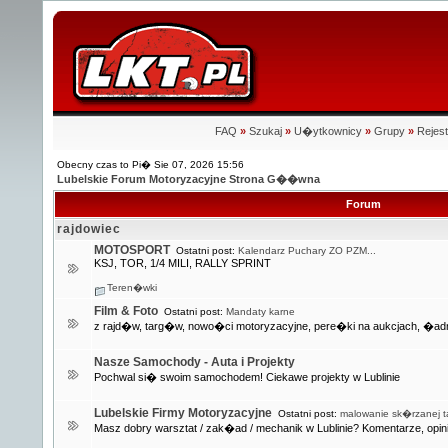
FAQ
»
Szukaj
»
U�ytkownicy
»
Grupy
»
Rejest
Obecny czas to Pi� Sie 07, 2026 15:56
Lubelskie Forum Motoryzacyjne Strona G��wna
Forum
rajdowiec
MOTOSPORT
Ostatni post:
Kalendarz Puchary ZO PZM...
KSJ, TOR, 1/4 MILI, RALLY SPRINT
Teren�wki
Film & Foto
Ostatni post:
Mandaty karne
z rajd�w, targ�w, nowo�ci motoryzacyjne, pere�ki na aukcjach, �adn
Nasze Samochody - Auta i Projekty
Pochwal si� swoim samochodem! Ciekawe projekty w Lublinie
Lubelskie Firmy Motoryzacyjne
Ostatni post:
malowanie sk�rzanej ta
Masz dobry warsztat / zak�ad / mechanik w Lublinie? Komentarze, opini