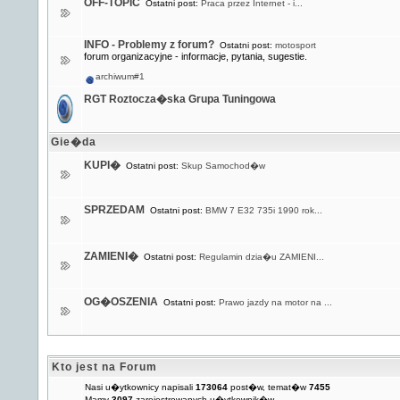
OFF-TOPIC
Ostatni post:
Praca przez Internet - i...
INFO - Problemy z forum?
Ostatni post:
motosport
forum organizacyjne - informacje, pytania, sugestie.
archiwum#1
RGT Roztocza�ska Grupa Tuningowa
Gie�da
KUPI�
Ostatni post:
Skup Samochod�w
SPRZEDAM
Ostatni post:
BMW 7 E32 735i 1990 rok...
ZAMIENI�
Ostatni post:
Regulamin dzia�u ZAMIENI...
OG�OSZENIA
Ostatni post:
Prawo jazdy na motor na ...
Kto jest na Forum
Nasi u�ytkownicy napisali
173064
post�w, temat�w
7455
Mamy
3097
zarejestrowanych u�ytkownik�w