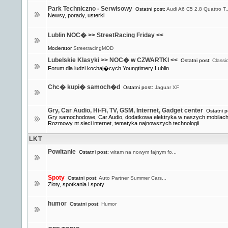
Park Techniczno - Serwisowy
Ostatni post:
Audi A6 C5 2.8 Quattro T..
Newsy, porady, usterki
Lublin NOC� >> StreetRacing Friday <<
Moderator
StreetracingMOD
Lubelskie Klasyki >> NOC� w CZWARTKI <<
Ostatni post:
Classi
Forum dla ludzi kochaj�cych Youngtimery Lublin.
Chc� kupi� samoch�d
Ostatni post:
Jaguar XF
Gry, Car Audio, Hi-Fi, TV, GSM, Internet, Gadget center
Ostatni p
Gry samochodowe, Car Audio, dodatkowa elektryka w naszych mobilach 
Rozmowy nt sieci internet, tematyka najnowszych technologii
LKT
Powitanie
Ostatni post:
witam na nowym fajnym fo...
Spoty
Ostatni post:
Auto Partner Summer Cars...
Zloty, spotkania i spoty
humor
Ostatni post:
Humor