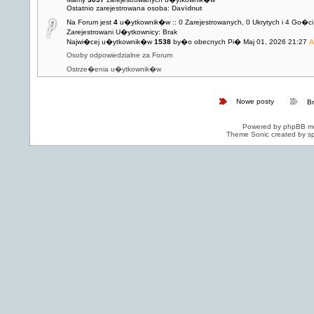
Ostatnio zarejestrowana osoba:
Davidnut
Na Forum jest
4
u�ytkownik�w :: 0 Zarejestrowanych, 0 Ukrytych i 4 Go�ci
Zarejestrowani U�ytkownicy: Brak
Najwi�cej u�ytkownik�w
1538
by�o obecnych Pi� Maj 01, 2026 21:27
A
Osoby odpowiedzialne za Forum
Ostrze�enia u�ytkownik�w
Nowe posty
B
Powered by
phpBB
mo
Theme Sonic created by sp