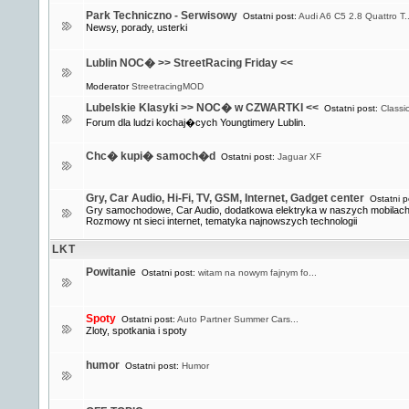
Park Techniczno - Serwisowy
Ostatni post:
Audi A6 C5 2.8 Quattro T..
Newsy, porady, usterki
Lublin NOC� >> StreetRacing Friday <<
Moderator
StreetracingMOD
Lubelskie Klasyki >> NOC� w CZWARTKI <<
Ostatni post:
Classi
Forum dla ludzi kochaj�cych Youngtimery Lublin.
Chc� kupi� samoch�d
Ostatni post:
Jaguar XF
Gry, Car Audio, Hi-Fi, TV, GSM, Internet, Gadget center
Ostatni p
Gry samochodowe, Car Audio, dodatkowa elektryka w naszych mobilach 
Rozmowy nt sieci internet, tematyka najnowszych technologii
LKT
Powitanie
Ostatni post:
witam na nowym fajnym fo...
Spoty
Ostatni post:
Auto Partner Summer Cars...
Zloty, spotkania i spoty
humor
Ostatni post:
Humor