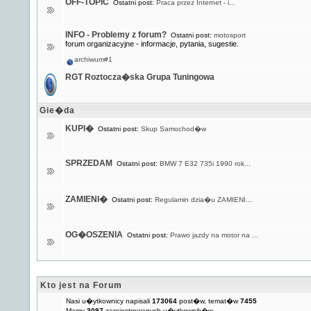
OFF-TOPIC
Ostatni post:
Praca przez Internet - i...
INFO - Problemy z forum?
Ostatni post:
motosport
forum organizacyjne - informacje, pytania, sugestie.
archiwum#1
RGT Roztocza�ska Grupa Tuningowa
Gie�da
KUPI�
Ostatni post:
Skup Samochod�w
SPRZEDAM
Ostatni post:
BMW 7 E32 735i 1990 rok...
ZAMIENI�
Ostatni post:
Regulamin dzia�u ZAMIENI...
OG�OSZENIA
Ostatni post:
Prawo jazdy na motor na ...
Kto jest na Forum
Nasi u�ytkownicy napisali
173064
post�w, temat�w
7455
Mamy
3097
zarejestrowanych u�ytkownik�w