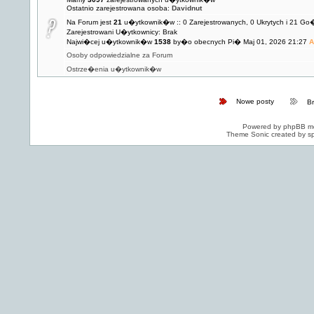
Ostatnio zarejestrowana osoba:
Davidnut
Na Forum jest
21
u�ytkownik�w :: 0 Zarejestrowanych, 0 Ukrytych i 21 Go
Zarejestrowani U�ytkownicy: Brak
Najwi�cej u�ytkownik�w
1538
by�o obecnych Pi� Maj 01, 2026 21:27
A
Osoby odpowiedzialne za Forum
Ostrze�enia u�ytkownik�w
Nowe posty
B
Powered by
phpBB
mo
Theme Sonic created by sp