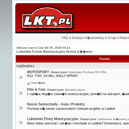
FAQ
»
Szukaj
»
U�ytkownicy
»
Grupy
»
Rejest
Obecny czas to Czw Sie 06, 2026 04:14
Lubelskie Forum Motoryzacyjne Strona G��wna
Forum
rajdowiec
MOTOSPORT
Ostatni post:
Kalendarz Puchary ZO PZM...
KSJ, TOR, 1/4 MILI, RALLY SPRINT
Teren�wki
Film & Foto
Ostatni post:
Mandaty karne
z rajd�w, targ�w, nowo�ci motoryzacyjne, pere�ki na aukcjach, �adn
Nasze Samochody - Auta i Projekty
Pochwal si� swoim samochodem! Ciekawe projekty w Lublinie
Lubelskie Firmy Motoryzacyjne
Ostatni post:
malowanie sk�rzanej ta
Masz dobry warsztat / zak�ad / mechanik w Lublinie? Komentarze, opini