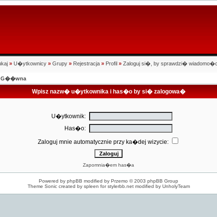
kaj
»
U�ytkownicy
»
Grupy
»
Rejestracja
»
Profil
»
Zaloguj si�, by sprawdzi� wiadomo�c
na G��wna
Wpisz nazw� u�ytkownika i has�o by si� zalogowa�
U�ytkownik:
Has�o:
Zaloguj mnie automatycznie przy ka�dej wizycie:
Zapomnia�em has�a
Powered by
phpBB
modified by
Przemo
© 2003 phpBB Group
Theme Sonic created by spleen for
stylerbb.net
modified by
UnholyTeam