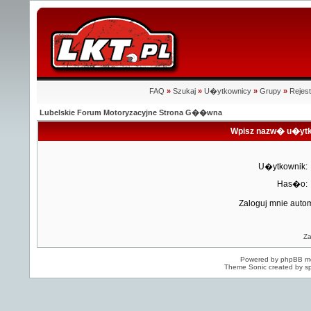
FAQ
»
Szukaj
»
U�ytkownicy
»
Grupy
»
Rejest
Lubelskie Forum Motoryzacyjne Strona G��wna
Wpisz nazw� u�ytk
U�ytkownik:
Has�o:
Zaloguj mnie auto
Z
Powered by
phpBB
mo
Theme Sonic created by sp