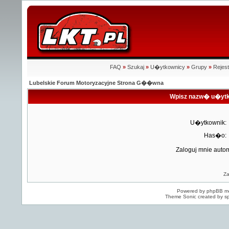
FAQ
»
Szukaj
»
U�ytkownicy
»
Grupy
»
Rejest
Lubelskie Forum Motoryzacyjne Strona G��wna
Wpisz nazw� u�ytk
U�ytkownik:
Has�o:
Zaloguj mnie auto
Z
Powered by
phpBB
mo
Theme Sonic created by sp