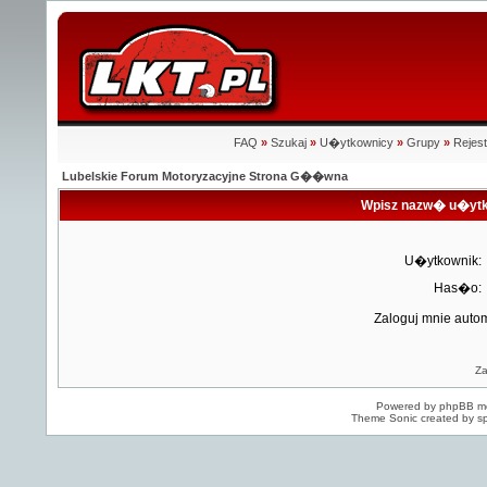
FAQ
»
Szukaj
»
U�ytkownicy
»
Grupy
»
Rejest
Lubelskie Forum Motoryzacyjne Strona G��wna
Wpisz nazw� u�ytk
U�ytkownik:
Has�o:
Zaloguj mnie auto
Z
Powered by
phpBB
mo
Theme Sonic created by sp