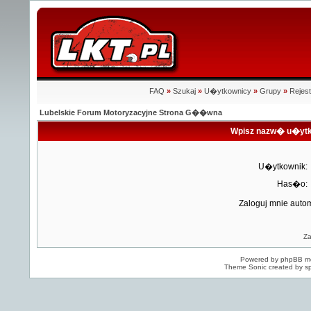
FAQ
»
Szukaj
»
U�ytkownicy
»
Grupy
»
Rejest
Lubelskie Forum Motoryzacyjne Strona G��wna
Wpisz nazw� u�ytk
U�ytkownik:
Has�o:
Zaloguj mnie auto
Z
Powered by
phpBB
mo
Theme Sonic created by sp