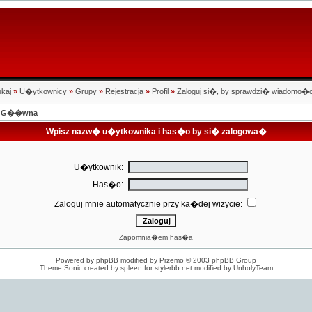
kaj
»
U�ytkownicy
»
Grupy
»
Rejestracja
»
Profil
»
Zaloguj si�, by sprawdzi� wiadomo�c
na G��wna
Wpisz nazw� u�ytkownika i has�o by si� zalogowa�
U�ytkownik:
Has�o:
Zaloguj mnie automatycznie przy ka�dej wizycie:
Zapomnia�em has�a
Powered by
phpBB
modified by
Przemo
© 2003 phpBB Group
Theme Sonic created by spleen for
stylerbb.net
modified by
UnholyTeam