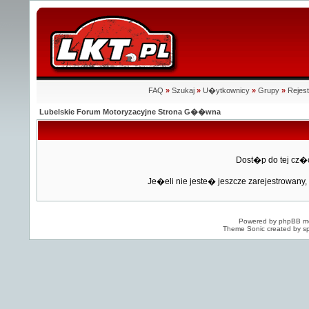
FAQ
»
Szukaj
»
U�ytkownicy
»
Grupy
»
Rejest
Lubelskie Forum Motoryzacyjne Strona G��wna
Dost�p do tej cz�
Je�eli nie jeste� jeszcze zarejestrowany, 
Powered by
phpBB
mo
Theme Sonic created by sp