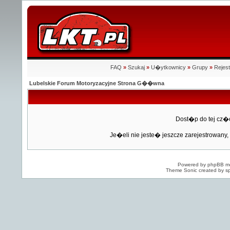
FAQ
»
Szukaj
»
U�ytkownicy
»
Grupy
»
Rejest
Lubelskie Forum Motoryzacyjne Strona G��wna
Dost�p do tej cz�
Je�eli nie jeste� jeszcze zarejestrowany, 
Powered by
phpBB
mo
Theme Sonic created by sp