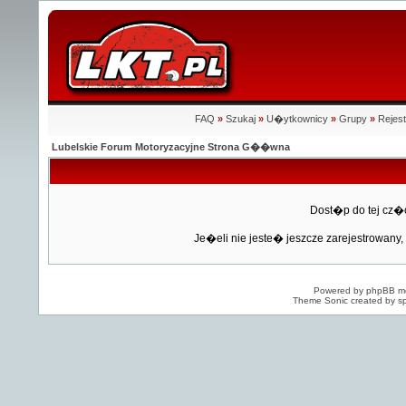
FAQ
»
Szukaj
»
U�ytkownicy
»
Grupy
»
Rejest
Lubelskie Forum Motoryzacyjne Strona G��wna
Dost�p do tej cz�
Je�eli nie jeste� jeszcze zarejestrowany, 
Powered by
phpBB
mo
Theme Sonic created by sp