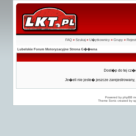
FAQ
»
Szukaj
»
U�ytkownicy
»
Grupy
»
Rejest
Lubelskie Forum Motoryzacyjne Strona G��wna
Dost�p do tej cz�
Je�eli nie jeste� jeszcze zarejestrowany, 
Powered by
phpBB
mo
Theme Sonic created by sp