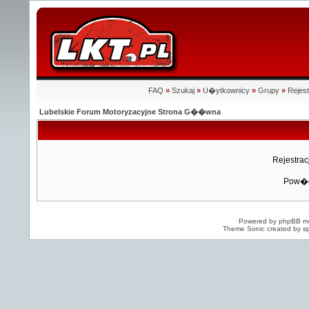
FAQ
»
Szukaj
»
U�ytkownicy
»
Grupy
»
Rejest
Lubelskie Forum Motoryzacyjne Strona G��wna
Rejestra
Pow�d
Powered by
phpBB
mo
Theme Sonic created by sp