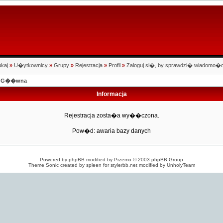
kaj
»
U�ytkownicy
»
Grupy
»
Rejestracja
»
Profil
»
Zaloguj si�, by sprawdzi� wiadomo�c
na G��wna
Informacja
Rejestracja zosta�a wy��czona.
Pow�d: awaria bazy danych
Powered by
phpBB
modified by
Przemo
© 2003 phpBB Group
Theme Sonic created by spleen for
stylerbb.net
modified by
UnholyTeam