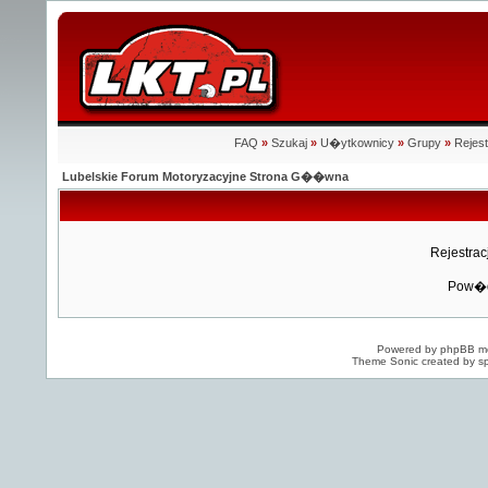
FAQ
»
Szukaj
»
U�ytkownicy
»
Grupy
»
Rejest
Lubelskie Forum Motoryzacyjne Strona G��wna
Rejestra
Pow�d
Powered by
phpBB
mo
Theme Sonic created by sp