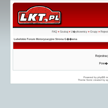
FAQ
»
Szukaj
»
U�ytkownicy
»
Grupy
»
Rejest
Lubelskie Forum Motoryzacyjne Strona G��wna
Rejestra
Pow�d
Powered by
phpBB
mo
Theme Sonic created by sp