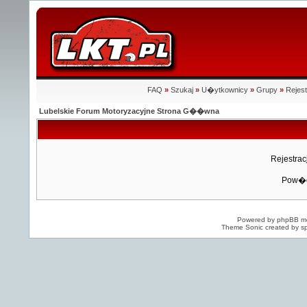
FAQ
»
Szukaj
»
U�ytkownicy
»
Grupy
»
Rejest
Lubelskie Forum Motoryzacyjne Strona G��wna
Rejestra
Pow�d
Powered by
phpBB
mo
Theme Sonic created by sp