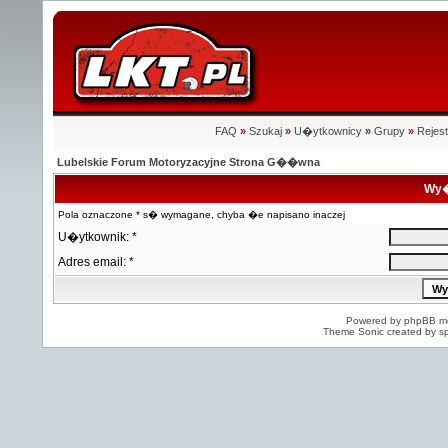
FAQ
»
Szukaj
»
U�ytkownicy
»
Grupy
»
Rejest
Lubelskie Forum Motoryzacyjne Strona G��wna
Wy�
Pola oznaczone * s� wymagane, chyba �e napisano inaczej
U�ytkownik: *
Adres email: *
Powered by
phpBB
mo
Theme Sonic created by sp