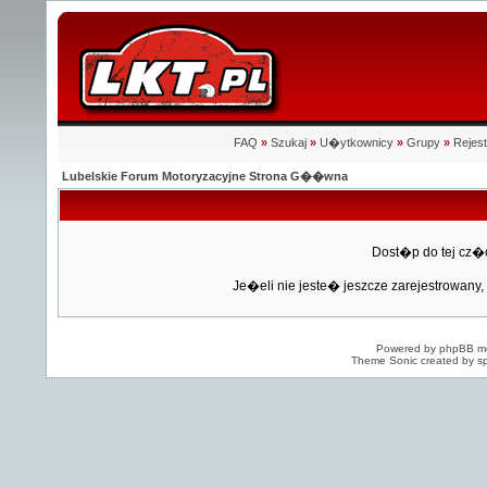
FAQ
»
Szukaj
»
U�ytkownicy
»
Grupy
»
Rejest
Lubelskie Forum Motoryzacyjne Strona G��wna
Dost�p do tej cz�
Je�eli nie jeste� jeszcze zarejestrowany, 
Powered by
phpBB
mo
Theme Sonic created by sp