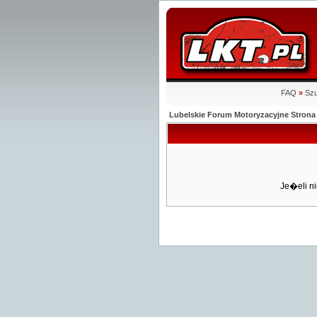
FAQ
»
Szu
Lubelskie Forum Motoryzacyjne Stro
Je�eli ni