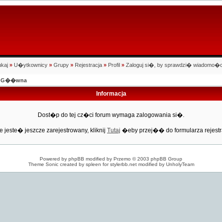
kaj
»
U�ytkownicy
»
Grupy
»
Rejestracja
»
Profil
»
Zaloguj si�, by sprawdzi� wiadomo�c
na G��wna
Informacja
Dost�p do tej cz�ci forum wymaga zalogowania si�.
e jeste� jeszcze zarejestrowany, kliknij
Tutaj
�eby przej�� do formularza rejestr
Powered by
phpBB
modified by
Przemo
© 2003 phpBB Group
Theme Sonic created by spleen for
stylerbb.net
modified by
UnholyTeam