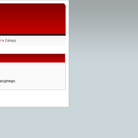
i
»
Zaloguj
acyjnego.