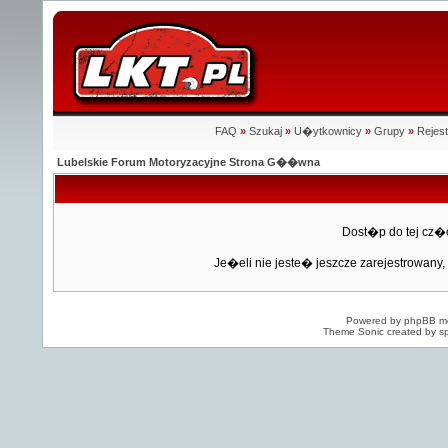
FAQ
»
Szukaj
»
U�ytkownicy
»
Grupy
»
Rejest
Lubelskie Forum Motoryzacyjne Strona G��wna
Dost�p do tej cz�
Je�eli nie jeste� jeszcze zarejestrowany, 
Powered by
phpBB
mo
Theme Sonic created by sp