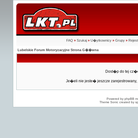
FAQ
»
Szukaj
»
U�ytkownicy
»
Grupy
»
Rejest
Lubelskie Forum Motoryzacyjne Strona G��wna
Dost�p do tej cz�
Je�eli nie jeste� jeszcze zarejestrowany, 
Powered by
phpBB
mo
Theme Sonic created by sp