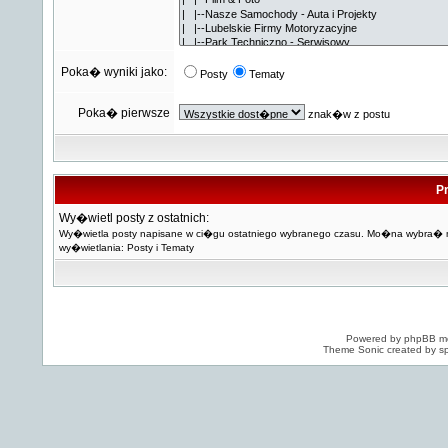
Poka� wyniki jako:
Posty
Tematy
Poka� pierwsze
znak�w z postu
Pr
Wy�wietl posty z ostatnich:
Wy�wietla posty napisane w ci�gu ostatniego wybranego czasu. Mo�na wybra�
wy�wietlania: Posty i Tematy
Powered by
phpBB
mo
Theme Sonic created by sp