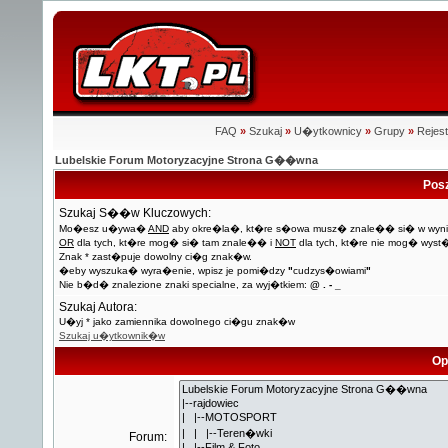
FAQ
»
Szukaj
»
U�ytkownicy
»
Grupy
»
Rejest
Lubelskie Forum Motoryzacyjne Strona G��wna
Pos
Szukaj S��w Kluczowych:
Mo�esz u�ywa�
AND
aby okre�la�, kt�re s�owa musz� znale�� si� w wyni
OR
dla tych, kt�re mog� si� tam znale�� i
NOT
dla tych, kt�re nie mog� wyst
Znak * zast�puje dowolny ci�g znak�w.
�eby wyszuka� wyra�enie, wpisz je pomi�dzy
"
cudzys�owiami
"
Nie b�d� znalezione znaki specialne, za wyj�tkiem:
@ . - _
Szukaj Autora:
U�yj * jako zamiennika dowolnego ci�gu znak�w
Szukaj u�ytkownik�w
Op
Forum: