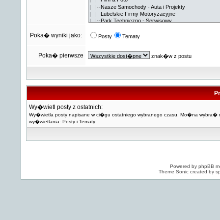
Poka� wyniki jako:
Posty
Tematy
Poka� pierwsze
znak�w z postu
Pr
Wy�wietl posty z ostatnich:
Wy�wietla posty napisane w ci�gu ostatniego wybranego czasu. Mo�na wybra�
wy�wietlania: Posty i Tematy
Powered by
phpBB
mo
Theme Sonic created by sp