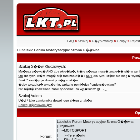
FAQ
»
Szukaj
»
U�ytkownicy
»
Grupy
»
Rejest
Lubelskie Forum Motoryzacyjne Strona G��wna
Pos
Szukaj S��w Kluczowych:
Mo�esz u�ywa�
AND
aby okre�la�, kt�re s�owa musz� znale�� si� w wyni
OR
dla tych, kt�re mog� si� tam znale�� i
NOT
dla tych, kt�re nie mog� wyst
Znak * zast�puje dowolny ci�g znak�w.
�eby wyszuka� wyra�enie, wpisz je pomi�dzy
"
cudzys�owiami
"
Nie b�d� znalezione znaki specialne, za wyj�tkiem:
@ . - _
Szukaj Autora:
U�yj * jako zamiennika dowolnego ci�gu znak�w
Szukaj u�ytkownik�w
Op
Forum: