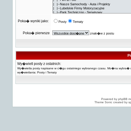
Poka� wyniki jako:
Posty
Tematy
Poka� pierwsze
znak�w z postu
Pr
Wy�wietl posty z ostatnich:
Wy�wietla posty napisane w ci�gu ostatniego wybranego czasu. Mo�na wybra�
wy�wietlania: Posty i Tematy
Powered by
phpBB
mo
Theme Sonic created by sp