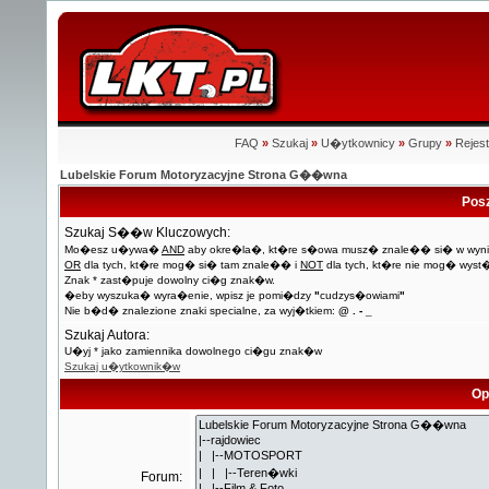
FAQ
»
Szukaj
»
U�ytkownicy
»
Grupy
»
Rejest
Lubelskie Forum Motoryzacyjne Strona G��wna
Pos
Szukaj S��w Kluczowych:
Mo�esz u�ywa�
AND
aby okre�la�, kt�re s�owa musz� znale�� si� w wyni
OR
dla tych, kt�re mog� si� tam znale�� i
NOT
dla tych, kt�re nie mog� wyst
Znak * zast�puje dowolny ci�g znak�w.
�eby wyszuka� wyra�enie, wpisz je pomi�dzy
"
cudzys�owiami
"
Nie b�d� znalezione znaki specialne, za wyj�tkiem:
@ . - _
Szukaj Autora:
U�yj * jako zamiennika dowolnego ci�gu znak�w
Szukaj u�ytkownik�w
Op
Forum: