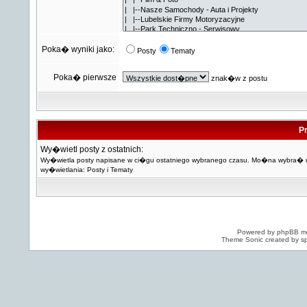
Poka� wyniki jako:
Posty
Tematy
Poka� pierwsze
znak�w z postu
Pr
Wy�wietl posty z ostatnich:
Wy�wietla posty napisane w ci�gu ostatniego wybranego czasu. Mo�na wybra�
wy�wietlania: Posty i Tematy
Powered by
phpBB
mo
Theme Sonic created by sp