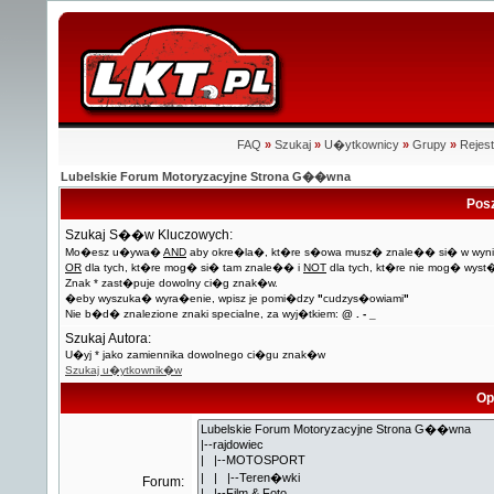
FAQ
»
Szukaj
»
U�ytkownicy
»
Grupy
»
Rejest
Lubelskie Forum Motoryzacyjne Strona G��wna
Pos
Szukaj S��w Kluczowych:
Mo�esz u�ywa�
AND
aby okre�la�, kt�re s�owa musz� znale�� si� w wyni
OR
dla tych, kt�re mog� si� tam znale�� i
NOT
dla tych, kt�re nie mog� wyst
Znak * zast�puje dowolny ci�g znak�w.
�eby wyszuka� wyra�enie, wpisz je pomi�dzy
"
cudzys�owiami
"
Nie b�d� znalezione znaki specialne, za wyj�tkiem:
@ . - _
Szukaj Autora:
U�yj * jako zamiennika dowolnego ci�gu znak�w
Szukaj u�ytkownik�w
Op
Forum: