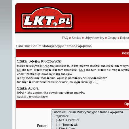
FAQ
»
Szukaj
»
U�ytkownicy
»
Grupy
»
Rejest
Lubelskie Forum Motoryzacyjne Strona G��wna
Pos
Szukaj S��w Kluczowych:
Mo�esz u�ywa�
AND
aby okre�la�, kt�re s�owa musz� znale�� si� w wyni
OR
dla tych, kt�re mog� si� tam znale�� i
NOT
dla tych, kt�re nie mog� wyst
Znak * zast�puje dowolny ci�g znak�w.
�eby wyszuka� wyra�enie, wpisz je pomi�dzy
"
cudzys�owiami
"
Nie b�d� znalezione znaki specialne, za wyj�tkiem:
@ . - _
Szukaj Autora:
U�yj * jako zamiennika dowolnego ci�gu znak�w
Szukaj u�ytkownik�w
Op
Forum: