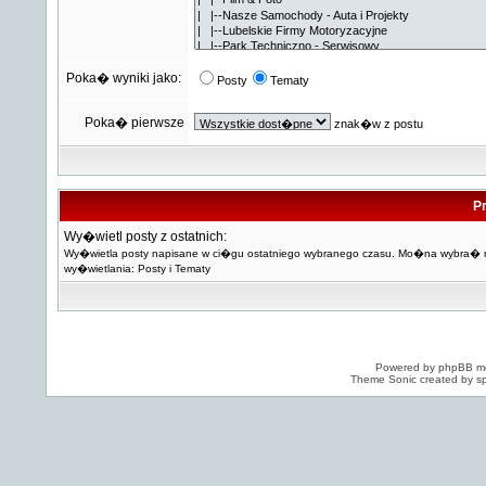
Poka� wyniki jako:
Posty
Tematy
Poka� pierwsze
znak�w z postu
Pr
Wy�wietl posty z ostatnich:
Wy�wietla posty napisane w ci�gu ostatniego wybranego czasu. Mo�na wybra�
wy�wietlania: Posty i Tematy
Powered by
phpBB
mo
Theme Sonic created by sp