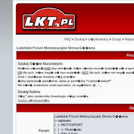
FAQ
»
Szukaj
»
U�ytkownicy
»
Grupy
»
Rejest
Lubelskie Forum Motoryzacyjne Strona G��wna
Pos
Szukaj S��w Kluczowych:
Mo�esz u�ywa�
AND
aby okre�la�, kt�re s�owa musz� znale�� si� w wyni
OR
dla tych, kt�re mog� si� tam znale�� i
NOT
dla tych, kt�re nie mog� wyst
Znak * zast�puje dowolny ci�g znak�w.
�eby wyszuka� wyra�enie, wpisz je pomi�dzy
"
cudzys�owiami
"
Nie b�d� znalezione znaki specialne, za wyj�tkiem:
@ . - _
Szukaj Autora:
U�yj * jako zamiennika dowolnego ci�gu znak�w
Szukaj u�ytkownik�w
Op
Forum: