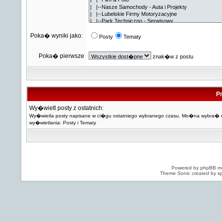
Poka� wyniki jako:
Posty
Tematy
Poka� pierwsze
znak�w z postu
Pr
Wy�wietl posty z ostatnich:
Wy�wietla posty napisane w ci�gu ostatniego wybranego czasu. Mo�na wybra�
wy�wietlania: Posty i Tematy
Powered by
phpBB
mo
Theme Sonic created by sp