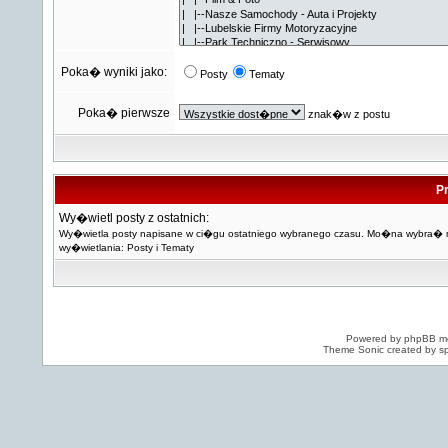
Poka� wyniki jako:
Posty
Tematy
Poka� pierwsze
znak�w z postu
Pr
Wy�wietl posty z ostatnich:
Wy�wietla posty napisane w ci�gu ostatniego wybranego czasu. Mo�na wybra�
wy�wietlania: Posty i Tematy
Powered by
phpBB
mo
Theme Sonic created by sp