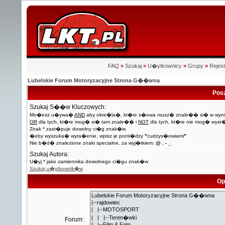
FAQ
»
Szukaj
»
U�ytkownicy
»
Grupy
»
Rejest
Lubelskie Forum Motoryzacyjne Strona G��wna
Pos
Szukaj S��w Kluczowych:
Mo�esz u�ywa�
AND
aby okre�la�, kt�re s�owa musz� znale�� si� w wyni
OR
dla tych, kt�re mog� si� tam znale�� i
NOT
dla tych, kt�re nie mog� wyst
Znak * zast�puje dowolny ci�g znak�w.
�eby wyszuka� wyra�enie, wpisz je pomi�dzy
"
cudzys�owiami
"
Nie b�d� znalezione znaki specialne, za wyj�tkiem:
@ . - _
Szukaj Autora:
U�yj * jako zamiennika dowolnego ci�gu znak�w
Szukaj u�ytkownik�w
Op
Forum: