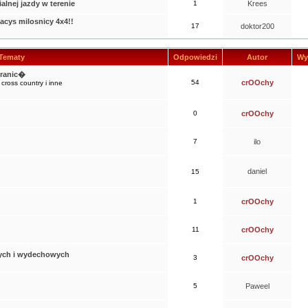
alnej jazdy w terenie
1
Krees
jacys milosnicy 4x4!!
17
doktor200
Tematy
Odpowiedzi
Autor
Wy
granic�
54
crOOchy
ross country i inne
0
crOOchy
7
ilo
daniel
15
1
crOOchy
11
crOOchy
ych i wydechowych
3
crOOchy
5
Paweel