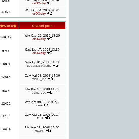
9397
crOOchy
Wto Gru 04, 2007 20:41
37894
crOOchy
�wietle�
Ostatni post
Wto Cze 05, 2012 18:20
249712
crOOchy
Czw Lip 17, 2008 23:10
8701
crOOchy
Wto Lip 01, 2008 11:31
16831
SebekMiszczunio
Czw Maj 08, 2008 14:36
34036
Misiek_lbn
Nie Kwi 20, 2008 01:32
9406
doktor200
Wto Kwi 08, 2008 01:22
22492
dan
Czw Kwi 03, 2008 00:17
11407
KOSA
Nie Mar 23, 2008 20:50
14494
Paweel