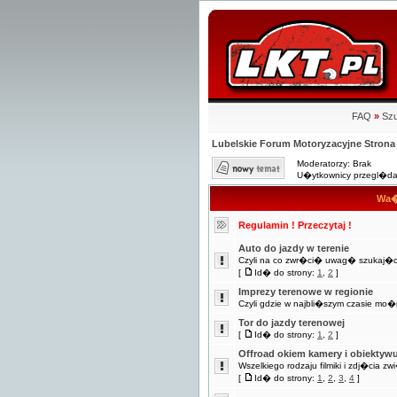
FAQ
»
Szu
Lubelskie Forum Motoryzacyjne Stro
Moderatorzy: Brak
U�ytkownicy przegl�daj
Wa�
Regulamin ! Przeczytaj !
Auto do jazdy w terenie
Czyli na co zwr�ci� uwag� szukaj�c
[
Id� do strony:
1
,
2
]
Imprezy terenowe w regionie
Czyli gdzie w najbli�szym czasie m
Tor do jazdy terenowej
[
Id� do strony:
1
,
2
]
Offroad okiem kamery i obiektyw
Wszelkiego rodzaju filmiki i zdj�cia z
[
Id� do strony:
1
,
2
,
3
,
4
]