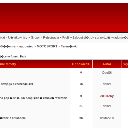
kaj
»
U�ytkownicy
»
Grupy
»
Rejestracja
»
Profil
»
Zaloguj si�, by sprawdzi� wiadomo�c
na G��wna
»
rajdowiec
»
MOTOSPORT
»
Teren�wki
�cy to forum: Brak
ne tematy
Odpowiedzi
Autor
Wy
0
DeeS6
 swojego pierwszego 4x4
16
daniel
0
crOOchy
o�na poje�dzi�, lub poogl�da� zabaw� w terenie
21
daniel
u
wi�zane z offroadem
56
doktor200