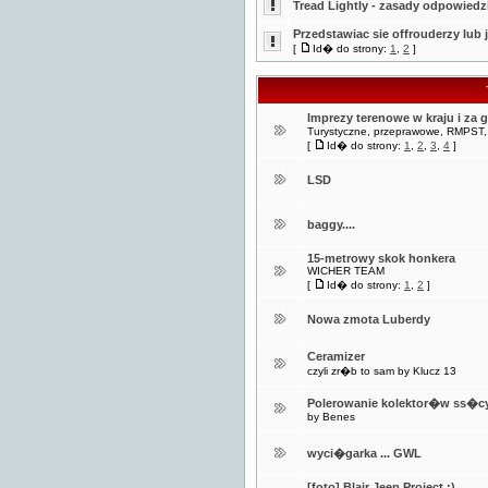
Tread Lightly - zasady odpowiedzi
Przedstawiac sie offrouderzy lub 
[
Id� do strony:
1
,
2
]
Imprezy terenowe w kraju i za 
Turystyczne, przeprawowe, RMPST, c
[
Id� do strony:
1
,
2
,
3
,
4
]
LSD
baggy....
15-metrowy skok honkera
WICHER TEAM
[
Id� do strony:
1
,
2
]
Nowa zmota Luberdy
Ceramizer
czyli zr�b to sam by Klucz 13
Polerowanie kolektor�w ss�c
by Benes
wyci�garka ... GWL
[foto] Blair Jeep Project :)