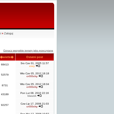
i
»
Zaloguj
Oznacz wszystkie tematy jako przeczytane
�wietle�
Ostatni post
Sro Cze 01, 2005 11:57
68413
siwy
Wto Cze 05, 2012 18:18
52579
crOOchy
Wto Cze 05, 2012 18:04
8731
crOOchy
Pon Lut 08, 2010 22:16
43189
blaszek
Czw Lip 17, 2008 21:03
92257
crOOchy
Pon Maj 12, 2008 10:52