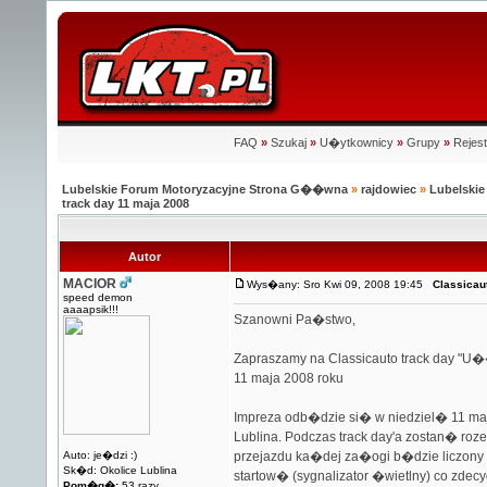
FAQ
»
Szukaj
»
U�ytkownicy
»
Grupy
»
Rejest
Lubelskie Forum Motoryzacyjne Strona G��wna
»
rajdowiec
»
Lubelski
track day 11 maja 2008
Autor
MACIOR
Wys�any: Sro Kwi 09, 2008 19:45
Classicau
speed demon
aaaapsik!!!
Szanowni Pa�stwo,
Zapraszamy na Classicauto track day "U�
11 maja 2008 roku
Impreza odb�dzie si� w niedziel� 11 ma
Lublina. Podczas track day'a zostan� ro
Auto: je�dzi :)
przejazdu ka�dej za�ogi b�dzie liczony
Sk�d: Okolice Lublina
startow� (sygnalizator �wietlny) co zde
Pom�g�:
53 razy