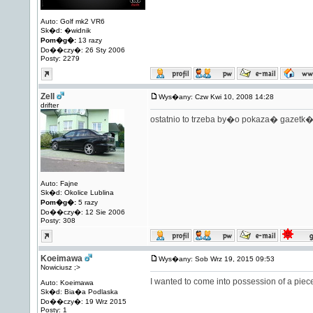
Auto: Golf mk2 VR6
Sk�d: �widnik
Pom�g�:
13 razy
Do��czy�: 26 Sty 2006
Posty: 2279
Zell
Wys�any: Czw Kwi 10, 2008 14:28
drifter
ostatnio to trzeba by�o pokaza� gazetk
Auto: Fajne
Sk�d: Okolice Lublina
Pom�g�:
5 razy
Do��czy�: 12 Sie 2006
Posty: 308
Koeimawa
Wys�any: Sob Wrz 19, 2015 09:53
Nowiciusz ;>
I wanted to come into possession of a piec
Auto: Koeimawa
Sk�d: Bia�a Podlaska
Do��czy�: 19 Wrz 2015
Posty: 1