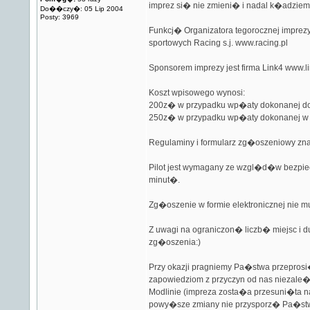
imprez si� nie zmieni� i nadal k�adziemy
Do��czy�: 05 Lip 2004
Posty: 3969
Funkcj� Organizatora tegorocznej impre
sportowych Racing s.j.
www.racing.pl
Sponsorem imprezy jest firma Link4
www.li
Koszt wpisowego wynosi:
200z� w przypadku wp�aty dokonanej do
250z� w przypadku wp�aty dokonanej w o
Regulaminy i formularz zg�oszeniowy zna
Pilot jest wymagany ze wzgl�d�w bezpie
minut�.
Zg�oszenie w formie elektronicznej nie 
Z uwagi na ograniczon� liczb� miejsc i 
zg�oszenia:)
Przy okazji pragniemy Pa�stwa przeprosi
zapowiedziom z przyczyn od nas niezale�
Modlinie (impreza zosta�a przesuni�ta na
powy�sze zmiany nie przysporz� Pa�s