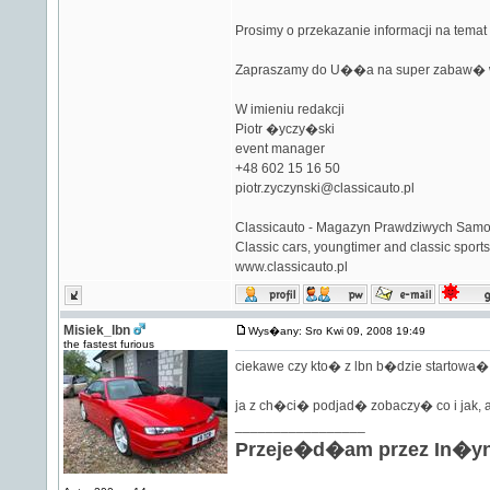
Prosimy o przekazanie informacji na tem
Zapraszamy do U��a na super zabaw� w u
W imieniu redakcji
Piotr �yczy�ski
event manager
+48 602 15 16 50
piotr.zyczynski@classicauto.pl
Classicauto - Magazyn Prawdziwych Sa
Classic cars, youngtimer and classic spor
www.classicauto.pl
Misiek_lbn
Wys�any: Sro Kwi 09, 2008 19:49
the fastest furious
ciekawe czy kto� z lbn b�dzie startowa
ja z ch�ci� podjad� zobaczy� co i jak,
_________________
Przeje�d�am przez In�yni