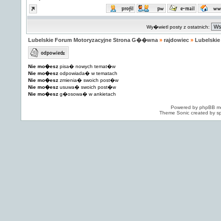
Wy�wietl posty z ostatnich:
Lubelskie Forum Motoryzacyjne Strona G��wna
»
rajdowiec
»
Lubelski
Nie mo�esz
pisa� nowych temat�w
Nie mo�esz
odpowiada� w tematach
Nie mo�esz
zmienia� swoich post�w
Nie mo�esz
usuwa� swoich post�w
Nie mo�esz
g�osowa� w ankietach
Powered by
phpBB
mo
Theme Sonic created by sp