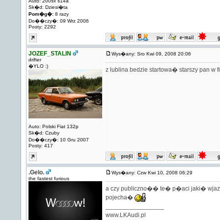
Auto: 200sx s14a
Sk�d: Dziesi�ta
Pom�g�:
8 razy
Do��czy�: 09 Wrz 2006
Posty: 2292
JOZEF_STALIN
Wys�any: Sro Kwi 09, 2008 20:06
drifter
�YLO :)
z lublina bedzie startowa� starszy pan w fi
Auto: Polski Fiat 132p
Sk�d: Czuby
Do��czy�: 10 Gru 2007
Posty: 417
.Gelo.
Wys�any: Czw Kwi 10, 2008 06:29
the fastest furious
a czy publiczno�� te� p�aci jaki� wja
pojecha�
_________________
www.LKAudi.pl