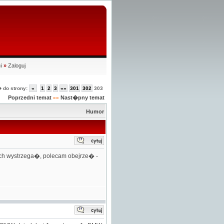
i
»
Zaloguj
 do strony:
«
1
2
3
«»
301
302
303
Poprzedni temat
Nast�pny temat
«»
Humor
ich wystrzega�, polecam obejrze� -