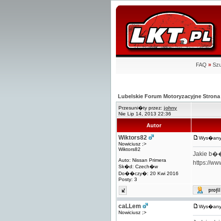
FAQ
»
Szu
Lubelskie Forum Motoryzacyjne Stro
Przesuni�ty przez:
johny
Nie Lip 14, 2013 22:36
Autor
Wiktors82
Wys�any:
Nowiciusz ;>
Wiktors82
Jakie b��
Auto: Nissan Primera
https://ww
Sk�d: Czech�w
Do��czy�: 20 Kwi 2016
Posty: 3
caLLem
Wys�any:
Nowiciusz ;>