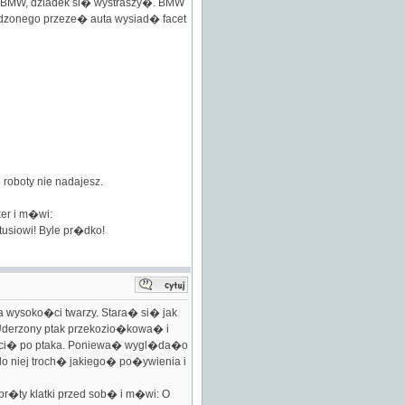
o BMW, dziadek si� wystraszy�. BMW
odzonego przeze� auta wysiad� facet
roboty nie nadajesz.
er i m�wi:
usiowi! Byle pr�dko!
wysoko�ci twarzy. Stara� si� jak
Uderzony ptak przekozio�kowa� i
wr�ci� po ptaka. Poniewa� wygl�da�o
o niej troch� jakiego� po�ywienia i
�ty klatki przed sob� i m�wi: O