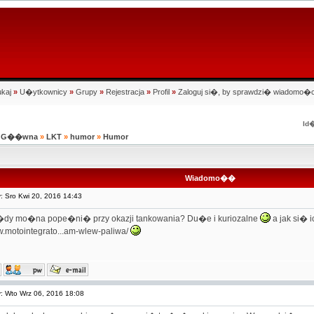
kaj
»
U�ytkownicy
»
Grupy
»
Rejestracja
»
Profil
»
Zaloguj si�, by sprawdzi� wiadomo�c
Id�
na G��wna
»
LKT
»
humor
»
Humor
Wiadomo��
 Sro Kwi 20, 2016 14:43
dy mo�na pope�ni� przy okazji tankowania? Du�e i kuriozalne
a jak si� 
w.motointegrato...am-wlew-paliwa/
 Wto Wrz 06, 2016 18:08