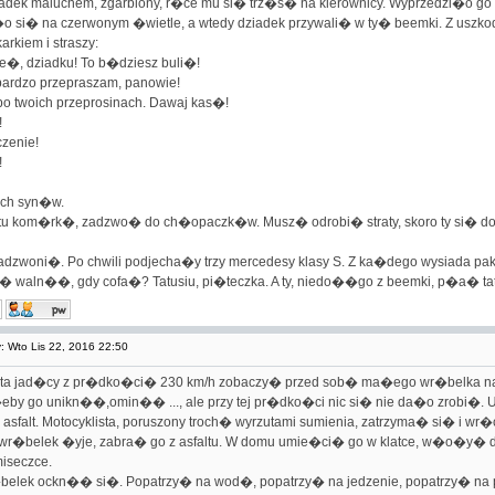
iadek maluchem, zgarbiony, r�ce mu si� trz�s� na kierownicy. Wyprzedzi�o g
o si� na czerwonym �wietle, a wtedy dziadek przywali� w ty� beemki. Z uszk
arkiem i straszy:
, dziadku! To b�dziesz buli�!
 bardzo przepraszam, panowie!
po twoich przeprosinach. Dawaj kas�!
!
czenie!
!
ech syn�w.
 tu kom�rk�, zadzwo� do ch�opaczk�w. Musz� odrobi� straty, skoro ty si� do 
adzwoni�. Po chwili podjecha�y trzy mercedesy klasy S. Z ka�dego wysiada pak
u� waln��, gdy cofa�? Tatusiu, pi�teczka. A ty, niedo��go z beemki, p�a� tat
 Wto Lis 22, 2016 22:50
sta jad�cy z pr�dko�ci� 230 km/h zobaczy� przed sob� ma�ego wr�belka na 
y go unikn��,omin�� ..., ale przy tej pr�dko�ci nic si� nie da�o zrobi�. 
asfalt. Motocyklista, poruszony troch� wyrzutami sumienia, zatrzyma� si� i 
 wr�belek �yje, zabra� go z asfaltu. W domu umie�ci� go w klatce, w�o�y� d
iseczce.
elek ockn�� si�. Popatrzy� na wod�, popatrzy� na jedzenie, popatrzy� na pr