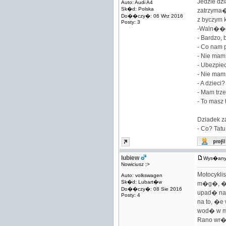
Jedzie dz
Auto: Audi A4
Sk�d: Polska
zatrzyma�
Do��czy�: 06 Wrz 2016
z byczym k
Posty: 3
-Waln��e�
- Bardzo,
- Co nam 
- Nie mam
- Ubezpie
- Nie mam
- A dzieci?
- Mam trz
- To masz
Dziadek z
- Co? Tat
lubiew
Wys�any:
Nowiciusz ;>
Motocykli
Auto: volkswagen
Sk�d: Lubart�w
m�g�, �eb
Do��czy�: 08 Sie 2016
upad� na 
Posty: 4
na to, �e
wod� w m
Rano wr�b