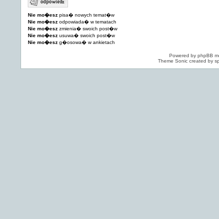
Nie mo�esz
pisa� nowych temat�w
Nie mo�esz
odpowiada� w tematach
Nie mo�esz
zmienia� swoich post�w
Nie mo�esz
usuwa� swoich post�w
Nie mo�esz
g�osowa� w ankietach
Powered by
phpBB
mo
Theme Sonic created by sp