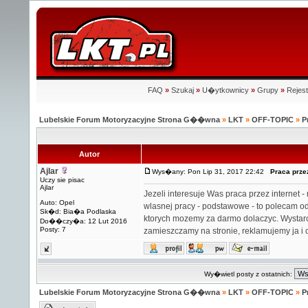
FAQ
»
Szukaj
»
U�ytkownicy
»
Grupy
»
Rejest
Lubelskie Forum Motoryzacyjne Strona G��wna
»
LKT
»
OFF-TOPIC
»
P
Autor
Ajlar
Wys�any: Pon Lip 31, 2017 22:42
Praca przez
Uczy sie pisac
Ajlar
Jezeli interesuje Was
praca przez internet
- 
Auto: Opel
wlasnej pracy - podstawowe - to polecam od
Sk�d: Bia�a Podlaska
ktorych mozemy za darmo dolaczyc. Wystarc
Do��czy�a: 12 Lut 2016
Posty: 7
zamieszczamy na stronie, reklamujemy ja i c
Wy�wietl posty z ostatnich:
Lubelskie Forum Motoryzacyjne Strona G��wna
»
LKT
»
OFF-TOPIC
»
P