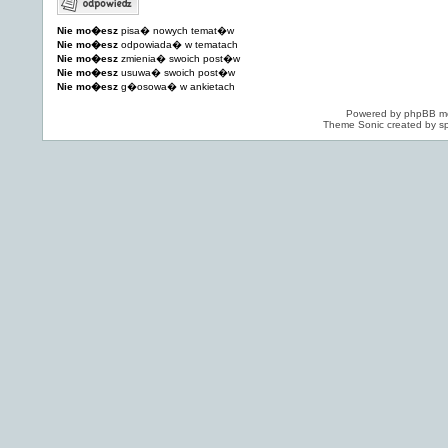
Nie mo�esz
pisa� nowych temat�w
Nie mo�esz
odpowiada� w tematach
Nie mo�esz
zmienia� swoich post�w
Nie mo�esz
usuwa� swoich post�w
Nie mo�esz
g�osowa� w ankietach
Powered by
phpBB
mo
Theme Sonic created by sp