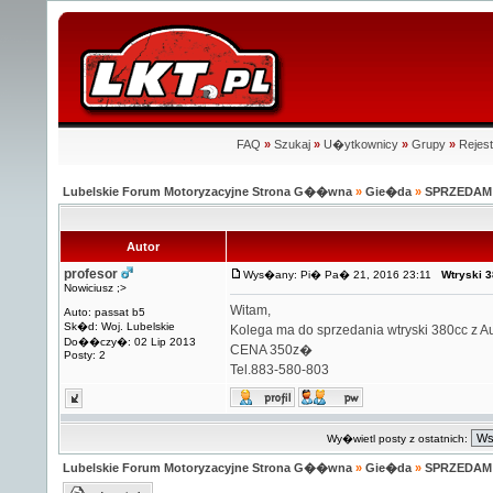
FAQ
»
Szukaj
»
U�ytkownicy
»
Grupy
»
Rejest
Lubelskie Forum Motoryzacyjne Strona G��wna
»
Gie�da
»
SPRZEDAM
Autor
profesor
Wys�any: Pi� Pa� 21, 2016 23:11
Wtryski 
Nowiciusz ;>
Witam,
Auto: passat b5
Sk�d: Woj. Lubelskie
Kolega ma do sprzedania wtryski 380cc z A
Do��czy�: 02 Lip 2013
CENA 350z�
Posty: 2
Tel.883-580-803
Wy�wietl posty z ostatnich:
Lubelskie Forum Motoryzacyjne Strona G��wna
»
Gie�da
»
SPRZEDAM