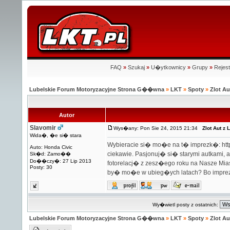
FAQ
»
Szukaj
»
U�ytkownicy
»
Grupy
»
Rejest
Lubelskie Forum Motoryzacyjne Strona G��wna
»
LKT
»
Spoty
»
Zlot A
Autor
Slavomir
Wys�any: Pon Sie 24, 2015 21:34
Zlot Aut z
Wida�, �e si� stara
Wybieracie si� mo�e na t� imprezk�:
htt
Auto: Honda Civic
ciekawie. Pasjonuj� si� starymi autkami, 
Sk�d: Zamo��
Do��czy�: 27 Lip 2013
fotorelacj� z zesz�ego roku na Nasze M
Posty: 30
by� mo�e w ubieg�ych latach? Bo impreza
Wy�wietl posty z ostatnich:
Lubelskie Forum Motoryzacyjne Strona G��wna
»
LKT
»
Spoty
»
Zlot A