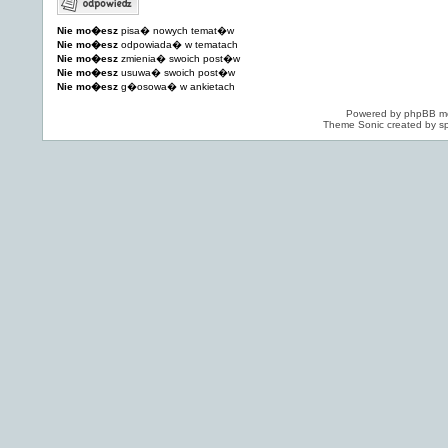
Nie mo�esz
pisa� nowych temat�w
Nie mo�esz
odpowiada� w tematach
Nie mo�esz
zmienia� swoich post�w
Nie mo�esz
usuwa� swoich post�w
Nie mo�esz
g�osowa� w ankietach
Powered by
phpBB
mo
Theme Sonic created by sp