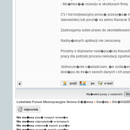
- Mo�liwo�� rozwoju w strukturach firmy
CV i list motywacyjny prosz� przesy�a� 
stanowisko) lub poczt� na adres Nazaruk S
Zastrzegamy sobie prawo do skontaktowani
Nadsy�anych aplikacji nie zwracamy.
Prosimy o dopisanie nast�puj�cej klauzul
pracy dla potrzeb procesu rekrutacji zgodnie
Jednocze�nie o�wiadczam, �e zosta�em/
dost�pu do tre�ci swoich danych i ich pop
Wy�wietl posty z ostatnich:
Lubelskie Forum Motoryzacyjne Strona G��wna
»
Gie�da
»
OG�OSZE
Nie mo�esz
pisa� nowych temat�w
Nie mo�esz
odpowiada� w tematach
Nie mo�esz
zmienia� swoich post�w
Nie mo�esz
usuwa� swoich post�w