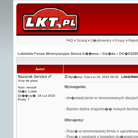
FAQ
»
Szukaj
»
U�ytkownicy
»
Grupy
»
Rejest
Lubelskie Forum Motoryzacyjne Strona G��wna
»
Gie�da
»
OG�OSZE
Autor
Nazaruk Service
Wys�any: Czw Lut 18, 2016 09:30
LAKIERNIK 
Uczy sie pisac
Wymagania:
Auto: renault
Sk�d: Lublin
Do��czy�: 18 Lut 2016
- do�wiadczenie w renomowanych stacjach 
Posty: 7
- Bardzo dobra znajomo�� nowych technolo
Oferujemy:
- Prac� w renomowanej firmie o ugruntowan
- Prac� z osobami o bogatym do�wiadcz